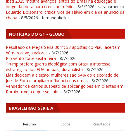
Ibed 2025 mostra avanços lentos do Brasil na educação e
longe da meta para o ensino médio
- 8/5/2026
- sarahamerico
Eduardo Bolsonaro ‘critica’ vice de Flávio em dia de anúncio da
chapa
- 8/5/2026
- fernandokeller
NOTÍCIAS DO G1 - GLOBO
Resultado da Mega-Sena 3041: 33 apostas do Piauí acertam
números; veja valores
- 8/7/2026
Rio vento forte sexta-feira
- 8/7/2026
Trump prefere guerra ideológica com Brasil a interesse
estratégico dos EUA no país, diz analista
- 8/7/2026
Elas decidem a eleição: mulheres são 54% do eleitorado de
Juiz de Fora e ampliam influência nas urnas
- 8/7/2026
Vendedor de carros suspeito de aplicar golpes em clientes em
Roraima: veja o que se sabe
- 8/7/2026
BRASILEIRÃO SÉRIE A
Resumo
Jogos
Resultados