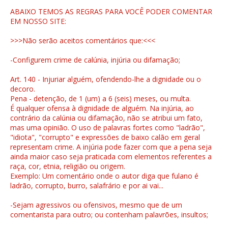
ABAIXO TEMOS AS REGRAS PARA VOCÊ PODER COMENTAR
EM NOSSO SITE:
>>>Não serão aceitos comentários que:<<<
-Configurem crime de calúnia, injúria ou difamação;
Art. 140 - Injuriar alguém, ofendendo-lhe a dignidade ou o
decoro.
Pena - detenção, de 1 (um) a 6 (seis) meses, ou multa.
É qualquer ofensa à dignidade de alguém. Na injúria, ao
contrário da calúnia ou difamação, não se atribui um fato,
mas uma opinião. O uso de palavras fortes como "ladrão",
"idiota", "corrupto" e expressões de baixo calão em geral
representam crime. A injúria pode fazer com que a pena seja
ainda maior caso seja praticada com elementos referentes a
raça, cor, etnia, religião ou origem.
Exemplo: Um comentário onde o autor diga que fulano é
ladrão, corrupto, burro, salafrário e por ai vai...
-Sejam agressivos ou ofensivos, mesmo que de um
comentarista para outro; ou contenham palavrões, insultos;