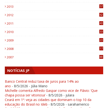
9
2013
57
6
2012
62
1
2011
43
1
2010
33
1
2009
23
4
2008
17
1
2007
88
NOTÍCIAS JP
Banco Central reduz taxa de juros para 14% ao
ano
- 8/5/2026
- Júlia Mano
Michelle comenta Alfredo Gaspar como vice de Flávio: ‘Que
chapa possa ser vitoriosa’
- 8/5/2026
- julara
Ceará em 1º: veja as cidades que dominam o top 10 da
educação do Brasil no Ideb
- 8/5/2026
- sarahamerico