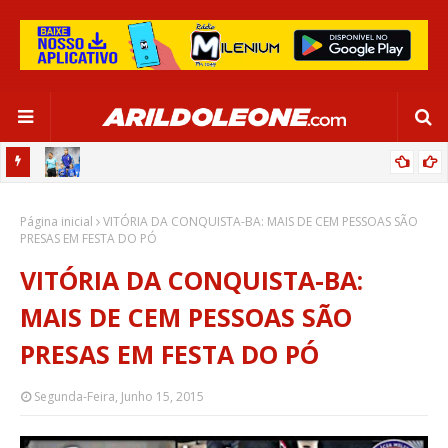
OR:
DE OLHO EM PARIS 2024, SELEÇÃO FEMININA GOLEIA JAMAICA EM
Página inicial
SALVADOR
VITÓRIA DA CONQUISTA-BA: MAIS DE CEM PESSOAS SÃO
PRESAS EM FESTA DO PÓ
VITÓRIA DA CONQUISTA-BA:
MAIS DE CEM PESSOAS SÃO
PRESAS EM FESTA DO PÓ
Segunda-Feira, Junho 15, 2015