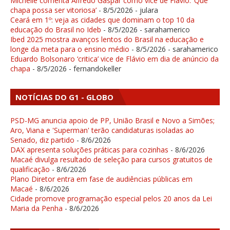
Michelle comenta Alfredo Gaspar como vice de Flávio: ‘Que
chapa possa ser vitoriosa’
- 8/5/2026
- julara
Ceará em 1º: veja as cidades que dominam o top 10 da
educação do Brasil no Ideb
- 8/5/2026
- sarahamerico
Ibed 2025 mostra avanços lentos do Brasil na educação e
longe da meta para o ensino médio
- 8/5/2026
- sarahamerico
Eduardo Bolsonaro ‘critica’ vice de Flávio em dia de anúncio da
chapa
- 8/5/2026
- fernandokeller
NOTÍCIAS DO G1 - GLOBO
PSD-MG anuncia apoio de PP, União Brasil e Novo a Simões;
Aro, Viana e 'Superman' terão candidaturas isoladas ao
Senado, diz partido
- 8/6/2026
DAX apresenta soluções práticas para cozinhas
- 8/6/2026
Macaé divulga resultado de seleção para cursos gratuitos de
qualificação
- 8/6/2026
Plano Diretor entra em fase de audiências públicas em
Macaé
- 8/6/2026
Cidade promove programação especial pelos 20 anos da Lei
Maria da Penha
- 8/6/2026