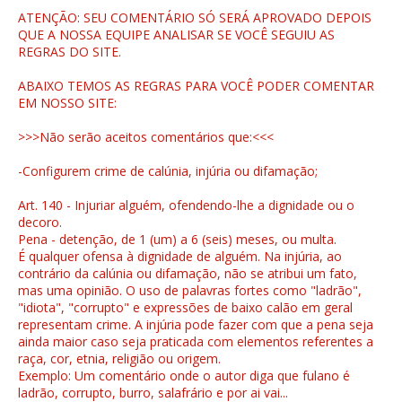
ATENÇÃO: SEU COMENTÁRIO SÓ SERÁ APROVADO DEPOIS
QUE A NOSSA EQUIPE ANALISAR SE VOCÊ SEGUIU AS
REGRAS DO SITE.
ABAIXO TEMOS AS REGRAS PARA VOCÊ PODER COMENTAR
EM NOSSO SITE:
>>>Não serão aceitos comentários que:<<<
-Configurem crime de calúnia, injúria ou difamação;
Art. 140 - Injuriar alguém, ofendendo-lhe a dignidade ou o
decoro.
Pena - detenção, de 1 (um) a 6 (seis) meses, ou multa.
É qualquer ofensa à dignidade de alguém. Na injúria, ao
contrário da calúnia ou difamação, não se atribui um fato,
mas uma opinião. O uso de palavras fortes como "ladrão",
"idiota", "corrupto" e expressões de baixo calão em geral
representam crime. A injúria pode fazer com que a pena seja
ainda maior caso seja praticada com elementos referentes a
raça, cor, etnia, religião ou origem.
Exemplo: Um comentário onde o autor diga que fulano é
ladrão, corrupto, burro, salafrário e por ai vai...