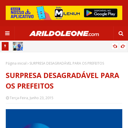
OR:
DE OLHO EM PARIS 2024, SELEÇÃO FEMININA GOLEIA JAMAICA EM
Página inicial
SALVADOR
SURPRESA DESAGRADÁVEL PARA OS PREFEITOS
SURPRESA DESAGRADÁVEL PARA
OS PREFEITOS
Terça-Feira, Junho 23, 2015