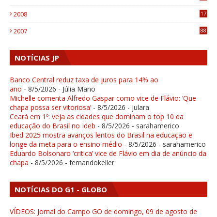
4
2008
17
1
2007
88
NOTÍCIAS JP
Banco Central reduz taxa de juros para 14% ao
ano
- 8/5/2026
- Júlia Mano
Michelle comenta Alfredo Gaspar como vice de Flávio: ‘Que
chapa possa ser vitoriosa’
- 8/5/2026
- julara
Ceará em 1º: veja as cidades que dominam o top 10 da
educação do Brasil no Ideb
- 8/5/2026
- sarahamerico
Ibed 2025 mostra avanços lentos do Brasil na educação e
longe da meta para o ensino médio
- 8/5/2026
- sarahamerico
Eduardo Bolsonaro ‘critica’ vice de Flávio em dia de anúncio da
chapa
- 8/5/2026
- fernandokeller
NOTÍCIAS DO G1 - GLOBO
VÍDEOS: Jornal do Campo GO de domingo, 09 de agosto de