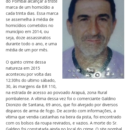
do Pombal alcançar a triste
marca de um homicídio a
cada trinta dias. Essa marca
se assemelha à média de
homicídios cometidos no
município em 2014, ou
seja, doze assassinatos
durante todo o ano, e uma
média de um por mês.
O quinto crime dessa
natureza em 2015
aconteceu por volta das
12:30hs do ultimo sábado,
30, às margens da BR 110,
na estrada de acesso ao povoado Arapuá, zona Rural
pombalense. A vítima dessa vez foi o comerciante Galdino
Dionizio de Santana, 69 anos, que foi alvejado por diversos
disparos de arma de fogo. De acordo com informações, a
vítima que vendia castanhas na beira da pista, foi encontrado
com os bolsos da roupa revirados, e vazios. A morte do Sr.
Galdino foi constatada ainda no local do crime. O site pombal