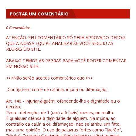
POSTAR UM COMENTÁRIO
0 Comentários
ATENÇÃO: SEU COMENTÁRIO SÓ SERÁ APROVADO DEPOIS
QUE A NOSSA EQUIPE ANALISAR SE VOCÊ SEGUIU AS
REGRAS DO SITE.
ABAIXO TEMOS AS REGRAS PARA VOCÊ PODER COMENTAR
EM NOSSO SITE:
>>>Não serão aceitos comentários que:<<<
-Configurem crime de calúnia, injúria ou difamação;
Art. 140 - Injuriar alguém, ofendendo-lhe a dignidade ou o
decoro.
Pena - detenção, de 1 (um) a 6 (seis) meses, ou multa.
É qualquer ofensa à dignidade de alguém. Na injúria, ao
contrário da calúnia ou difamação, não se atribui um fato,
mas uma opinião. O uso de palavras fortes como "ladrão",
"idiota", "corrupto" e expressões de baixo calão em geral