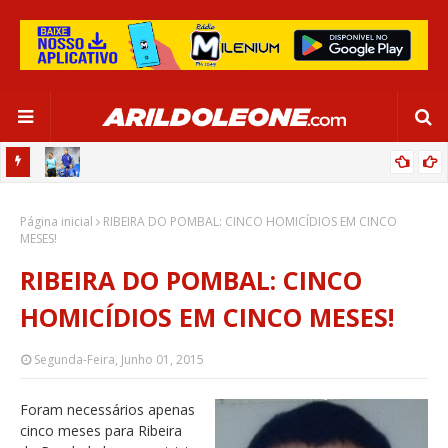
OR:
DE OLHO EM PARIS 2024, SELEÇÃO FEMININA GOLEIA JAMAICA EM
Página inicial
SALVADOR
RIBEIRA DO POMBAL: CINCO HOMICÍDIOS EM CINCO
MESES!
RIBEIRA DO POMBAL: CINCO
HOMICÍDIOS EM CINCO MESES!
Segunda-Feira, Junho 01, 2015
Foram necessários apenas
cinco meses para Ribeira