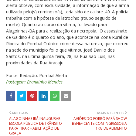
alerta obteve, com exclusividade, a informação de que a arma
utilizada pelo(s) criminoso(s), teria sido de calibre .40. A polícia
trabalha com a hipótese de latrocínio (roubo seguido de
morte). Quanto ao corpo da vítima, foi levado para
Alagoinhas-BA para a realização da necropsia. O assassinato
de Galdino é o quarto do ano, que acontece na Zona Rural de
Ribeira do Pombal O único crime dessa natureza, que ocorreu
na sede do município foi o que vitimou José Danilo dos
Santos, na ultima quinta-feira, 28, na Rua São Luis, nas
proximidades da Rua Aracaju.
Fonte: Redação: Pombal Alerta
Postagem: Brankinho Mendes
ANTIGOS
MAIS RECENTES
ALAGOINHAS IRÁ INAUGURAR
AVIÕES DO FORRÓ FARÁ SHOW
ESCOLA PÚBLICA DE TRÂNSITO
BENEFICENTE COM INGRESSOS A
PARA TIRAR HABILITAÇÃO DE
1KG DE ALIMENTO
GRAÇA