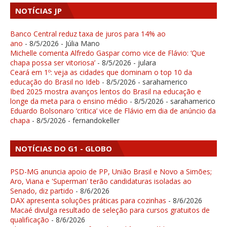
NOTÍCIAS JP
Banco Central reduz taxa de juros para 14% ao
ano
- 8/5/2026
- Júlia Mano
Michelle comenta Alfredo Gaspar como vice de Flávio: ‘Que
chapa possa ser vitoriosa’
- 8/5/2026
- julara
Ceará em 1º: veja as cidades que dominam o top 10 da
educação do Brasil no Ideb
- 8/5/2026
- sarahamerico
Ibed 2025 mostra avanços lentos do Brasil na educação e
longe da meta para o ensino médio
- 8/5/2026
- sarahamerico
Eduardo Bolsonaro ‘critica’ vice de Flávio em dia de anúncio da
chapa
- 8/5/2026
- fernandokeller
NOTÍCIAS DO G1 - GLOBO
PSD-MG anuncia apoio de PP, União Brasil e Novo a Simões;
Aro, Viana e 'Superman' terão candidaturas isoladas ao
Senado, diz partido
- 8/6/2026
DAX apresenta soluções práticas para cozinhas
- 8/6/2026
Macaé divulga resultado de seleção para cursos gratuitos de
qualificação
- 8/6/2026