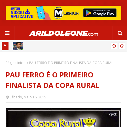
CA EM
EDNALDO RODRIGUES RELEMBRA INÍCIO DE RAFAELLE:
Página inicial
“SATISFAÇÃO MUITO GRANDE”
PAU FERRO É O PRIMEIRO FINALISTA DA COPA RURAL
PAU FERRO É O PRIMEIRO
FINALISTA DA COPA RURAL
Sábado, Maio 16, 2015