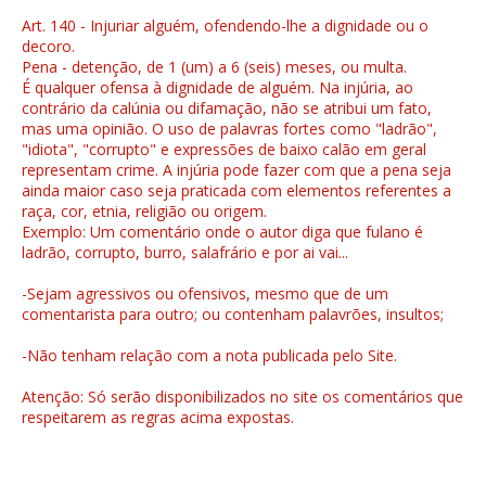
Art. 140 - Injuriar alguém, ofendendo-lhe a dignidade ou o
decoro.
Pena - detenção, de 1 (um) a 6 (seis) meses, ou multa.
É qualquer ofensa à dignidade de alguém. Na injúria, ao
contrário da calúnia ou difamação, não se atribui um fato,
mas uma opinião. O uso de palavras fortes como "ladrão",
"idiota", "corrupto" e expressões de baixo calão em geral
representam crime. A injúria pode fazer com que a pena seja
ainda maior caso seja praticada com elementos referentes a
raça, cor, etnia, religião ou origem.
Exemplo: Um comentário onde o autor diga que fulano é
ladrão, corrupto, burro, salafrário e por ai vai...
-Sejam agressivos ou ofensivos, mesmo que de um
comentarista para outro; ou contenham palavrões, insultos;
-Não tenham relação com a nota publicada pelo Site.
Atenção: Só serão disponibilizados no site os comentários que
respeitarem as regras acima expostas.