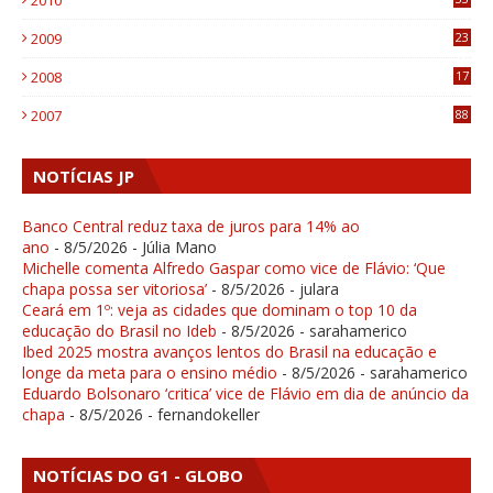
1
2009
23
4
2008
17
1
2007
88
NOTÍCIAS JP
Banco Central reduz taxa de juros para 14% ao
ano
- 8/5/2026
- Júlia Mano
Michelle comenta Alfredo Gaspar como vice de Flávio: ‘Que
chapa possa ser vitoriosa’
- 8/5/2026
- julara
Ceará em 1º: veja as cidades que dominam o top 10 da
educação do Brasil no Ideb
- 8/5/2026
- sarahamerico
Ibed 2025 mostra avanços lentos do Brasil na educação e
longe da meta para o ensino médio
- 8/5/2026
- sarahamerico
Eduardo Bolsonaro ‘critica’ vice de Flávio em dia de anúncio da
chapa
- 8/5/2026
- fernandokeller
NOTÍCIAS DO G1 - GLOBO