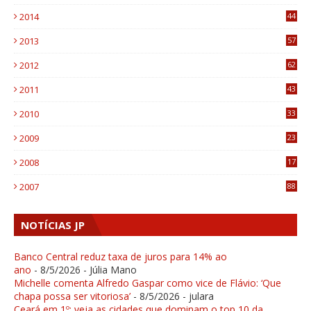
3
2014
44
9
2013
57
6
2012
62
1
2011
43
1
2010
33
1
2009
23
4
2008
17
1
2007
88
NOTÍCIAS JP
Banco Central reduz taxa de juros para 14% ao
ano
- 8/5/2026
- Júlia Mano
Michelle comenta Alfredo Gaspar como vice de Flávio: ‘Que
chapa possa ser vitoriosa’
- 8/5/2026
- julara
Ceará em 1º: veja as cidades que dominam o top 10 da