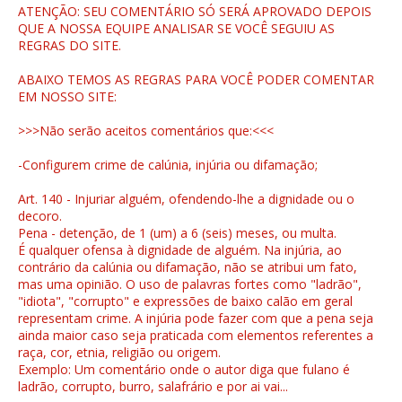
ATENÇÃO: SEU COMENTÁRIO SÓ SERÁ APROVADO DEPOIS
QUE A NOSSA EQUIPE ANALISAR SE VOCÊ SEGUIU AS
REGRAS DO SITE.
ABAIXO TEMOS AS REGRAS PARA VOCÊ PODER COMENTAR
EM NOSSO SITE:
>>>Não serão aceitos comentários que:<<<
-Configurem crime de calúnia, injúria ou difamação;
Art. 140 - Injuriar alguém, ofendendo-lhe a dignidade ou o
decoro.
Pena - detenção, de 1 (um) a 6 (seis) meses, ou multa.
É qualquer ofensa à dignidade de alguém. Na injúria, ao
contrário da calúnia ou difamação, não se atribui um fato,
mas uma opinião. O uso de palavras fortes como "ladrão",
"idiota", "corrupto" e expressões de baixo calão em geral
representam crime. A injúria pode fazer com que a pena seja
ainda maior caso seja praticada com elementos referentes a
raça, cor, etnia, religião ou origem.
Exemplo: Um comentário onde o autor diga que fulano é
ladrão, corrupto, burro, salafrário e por ai vai...