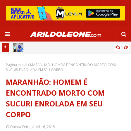
OR:
DE OLHO EM PARIS 2024, SELEÇÃO FEMININA GOLEIA JAMAICA EM
Página inicial
SALVADOR
MARANHÃO: HOMEM É ENCONTRADO MORTO COM
SUCURI ENROLADA EM SEU CORPO
MARANHÃO: HOMEM É
ENCONTRADO MORTO COM
SUCURI ENROLADA EM SEU
CORPO
Quinta-Feira, Abril 16, 2015