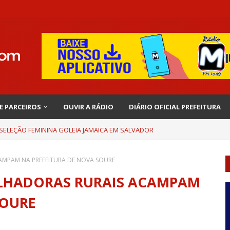
 E PARCEIROS
OUVIR A RÁDIO
DIÁRIO OFICIAL PREFEITURA
 SELEÇÃO FEMININA GOLEIA JAMAICA EM SALVADOR
AMPAM NA PREFEITURA DE NOVA SOURE
LHADORAS RURAIS ACAMPAM
SOURE