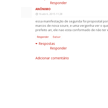
Responder
ANÔNIMO
16 abril, 2015 11:28
essa manifestação de segunda foi proposital p
marcos de nova soure, e uma vergonha ver o que
prefeito ari, ele nao esta conformado de não ter
Responder
Excluir
Respostas
Responder
Adicionar comentário