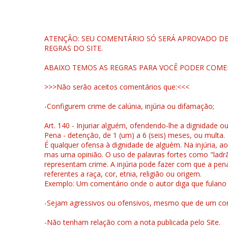
ATENÇÃO: SEU COMENTÁRIO SÓ SERÁ APROVADO DEP
REGRAS DO SITE.
ABAIXO TEMOS AS REGRAS PARA VOCÊ PODER COME
>>>Não serão aceitos comentários que:<<<
-Configurem crime de calúnia, injúria ou difamação;
Art. 140 - Injuriar alguém, ofendendo-lhe a dignidade o
Pena - detenção, de 1 (um) a 6 (seis) meses, ou multa.
É qualquer ofensa à dignidade de alguém. Na injúria, ao
mas uma opinião. O uso de palavras fortes como "ladrão
representam crime. A injúria pode fazer com que a pen
referentes a raça, cor, etnia, religião ou origem.
Exemplo: Um comentário onde o autor diga que fulano é la
-Sejam agressivos ou ofensivos, mesmo que de um come
-Não tenham relação com a nota publicada pelo Site.