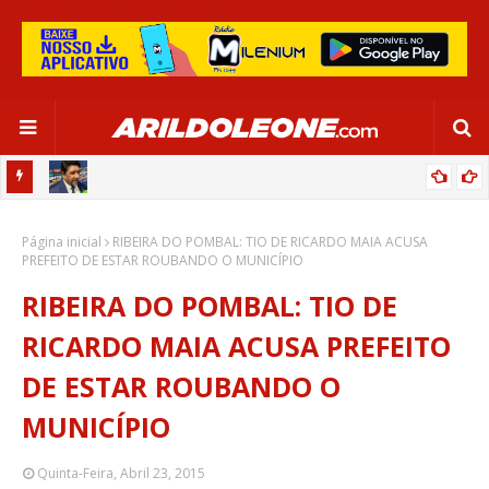
CA EM
EDNALDO RODRIGUES RELEMBRA INÍCIO DE RAFAELLE:
Página inicial
“SATISFAÇÃO MUITO GRANDE”
RIBEIRA DO POMBAL: TIO DE RICARDO MAIA ACUSA
PREFEITO DE ESTAR ROUBANDO O MUNICÍPIO
RIBEIRA DO POMBAL: TIO DE
RICARDO MAIA ACUSA PREFEITO
DE ESTAR ROUBANDO O
MUNICÍPIO
Quinta-Feira, Abril 23, 2015