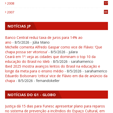
2008
17
1
2007
88
NOTÍCIAS JP
Banco Central reduz taxa de juros para 14% ao
ano
- 8/5/2026
- Júlia Mano
Michelle comenta Alfredo Gaspar como vice de Flávio: ‘Que
chapa possa ser vitoriosa’
- 8/5/2026
- julara
Ceará em 1º: veja as cidades que dominam o top 10 da
educação do Brasil no Ideb
- 8/5/2026
- sarahamerico
Ibed 2025 mostra avanços lentos do Brasil na educação e
longe da meta para o ensino médio
- 8/5/2026
- sarahamerico
Eduardo Bolsonaro ‘critica’ vice de Flávio em dia de anúncio da
chapa
- 8/5/2026
- fernandokeller
NOTÍCIAS DO G1 - GLOBO
Justiça dá 15 dias para Funesc apresentar plano para reparos
no sistema de prevenção a incêndios do Espaço Cultural, em