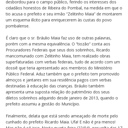
desbordou para o campo público, ferindo os interesses dos
cidadãos honestos de Ribeira do Pombal, na medida em que o
tio acusa o prefeito e seu irmão “Zelitinho Maia” de montarem
um esquema ilícito para enriquecerem às custas do povo
pombalense.
É claro que o sr. Bráulio Maia faz uso de outras palavras,
porém com a mesma equivalência. O “tiozão” conta aos
Procuradores Federais que seus dois sobrinhos, Ricardo
mancomunado com Zelitinho Maia, tem realizado obras
superfaturadas com verbas federais, tudo de acordo com um
dossiê que teria apresentado aos membros do Ministério
Público Federal. Aduz também que o prefeito tem promovido
almoços e jantares em sua residência pagos com verbas
destinadas à educação das crianças. Bráulio também
apresenta uma suposta relação do patrimônio dos seus
diletos sobrinhos adquirido desde janeiro de 2013, quando o
prefeito assumiu a gestão do Município.
Finalmente, delata que está sendo ameaçado de morte pelo
cunhado do prefeito Ricardo Maia. Ufa! E não é pra menos!
Mas não é só isso. Nesta quarta-feira (22/04), por volta das 17