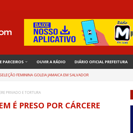
 E PARCEIROS
OUVIR A RÁDIO
DIÁRIO OFICIAL PREFEITURA
 SELEÇÃO FEMININA GOLEIA JAMAICA EM SALVADOR
ERE PRIVADO E TORTURA
EM É PRESO POR CÁRCERE