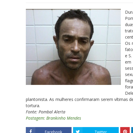
Dura
Pom
dua
trat
cent
Os 
fato
e S.
em 
ses
sex
fla
for
Del
plantonista. As mulheres confirmaram serem vítimas de 
tortura.
Fonte: Pombal Alerta
Postagem: Brankinho Mendes
Facebook
Twitter