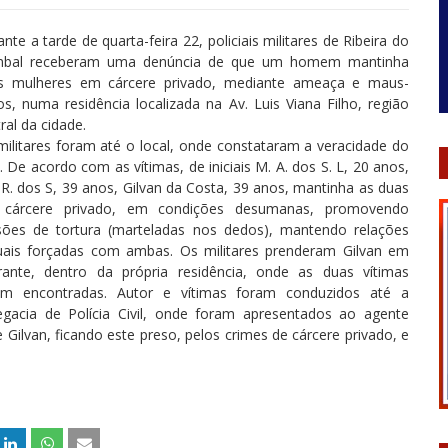
nte a tarde de quarta-feira 22, policiais militares de Ribeira do
bal receberam uma denúncia de que um homem mantinha
s mulheres em cárcere privado, mediante ameaça e maus-
os, numa residência localizada na Av. Luis Viana Filho, região
ral da cidade.
militares foram até o local, onde constataram a veracidade do
. De acordo com as vítimas, de iniciais M. A. dos S. L, 20 anos,
 R. dos S, 39 anos, Gilvan da Costa, 39 anos, mantinha as duas
cárcere privado, em condições desumanas, promovendo
sões de tortura (marteladas nos dedos), mantendo relações
uais forçadas com ambas. Os militares prenderam Gilvan em
grante, dentro da própria residência, onde as duas vítimas
am encontradas. Autor e vítimas foram conduzidos até a
egacia de Polícia Civil, onde foram apresentados ao agente
Gilvan, ficando este preso, pelos crimes de cárcere privado, e