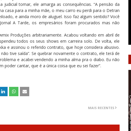
 judicial tomar, ele amarga as consequências. “A pensão da
uma casa para a minha mãe, o meu carro eu perdi para o Detran
 leiloado, e ainda moro de aluguel. Isso faz algum sentido? Você
o Jornal A Tarde, os empresários foram procurados mas não
owmix Produções arbitrariamente. Acabou voltando em abril de
pendeu todos os seus shows em carreira solo. De volta, ele
kka e assinou o referido contrato, que hoje considera abusivo.
 não tive saída”. Se quebrar novamente o contrato, ele terá de
 problema e acabei vendendo a minha alma pra o diabo. Eu não
m poder cantar, que é a única coisa que eu sei fazer”.
MAIS RECENTES