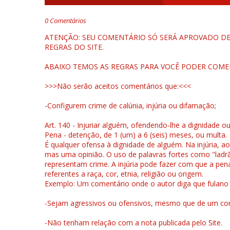
0 Comentários
ATENÇÃO: SEU COMENTÁRIO SÓ SERÁ APROVADO DEP
REGRAS DO SITE.
ABAIXO TEMOS AS REGRAS PARA VOCÊ PODER COME
>>>Não serão aceitos comentários que:<<<
-Configurem crime de calúnia, injúria ou difamação;
Art. 140 - Injuriar alguém, ofendendo-lhe a dignidade o
Pena - detenção, de 1 (um) a 6 (seis) meses, ou multa.
É qualquer ofensa à dignidade de alguém. Na injúria, ao
mas uma opinião. O uso de palavras fortes como "ladrão
representam crime. A injúria pode fazer com que a pen
referentes a raça, cor, etnia, religião ou origem.
Exemplo: Um comentário onde o autor diga que fulano é la
-Sejam agressivos ou ofensivos, mesmo que de um come
-Não tenham relação com a nota publicada pelo Site.