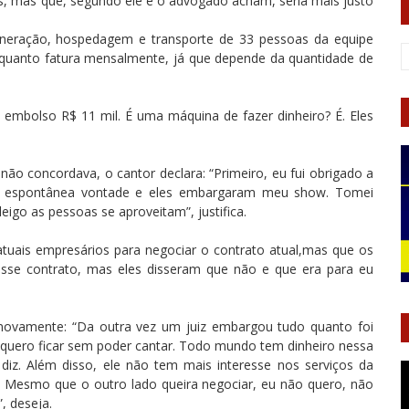
ws, mas que, segundo ele e o advogado acham, seria mais justo
uneração, hospedagem e transporte de 33 pessoas da equipe
r quanto fatura mensalmente, já que depende da quantidade de
 embolso R$ 11 mil. É uma máquina de fazer dinheiro? É. Eles
ão concordava, o cantor declara: “Primeiro, eu fui obrigado a
e e espontânea vontade e eles embargaram meu show. Tomei
igo as pessoas se aproveitam”, justifica.
atuais empresários para negociar o contrato atual,mas que os
sse contrato, mas eles disseram que não e que era para eu
 novamente: “Da outra vez um juiz embargou tudo quanto foi
quero ficar sem poder cantar. Todo mundo tem dinheiro nessa
iz. Além disso, ele não tem mais interesse nos serviços da
. Mesmo que o outro lado queira negociar, eu não quero, não
, deseja.