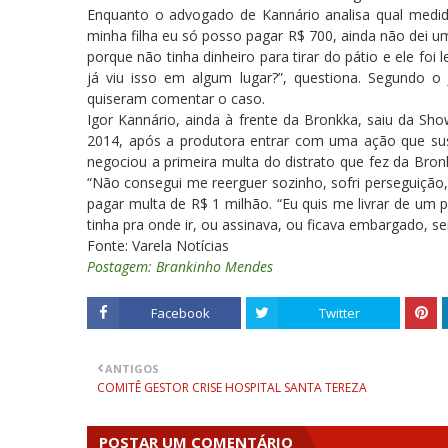
Enquanto o advogado de Kannário analisa qual medida
minha filha eu só posso pagar R$ 700, ainda não dei 
porque não tinha dinheiro para tirar do pátio e ele foi
já viu isso em algum lugar?”, questiona. Segundo 
quiseram comentar o caso.
Igor Kannário, ainda à frente da Bronkka, saiu da Sh
2014, após a produtora entrar com uma ação que sus
negociou a primeira multa do distrato que fez da Bron
“Não consegui me reerguer sozinho, sofri perseguição,
pagar multa de R$ 1 milhão. “Eu quis me livrar de um
tinha pra onde ir, ou assinava, ou ficava embargado, se
Fonte: Varela Notícias
Postagem: Brankinho Mendes
Facebook
Twitter
ANTIGOS
COMITÊ GESTOR CRISE HOSPITAL SANTA TEREZA
POSTAR UM COMENTÁRIO