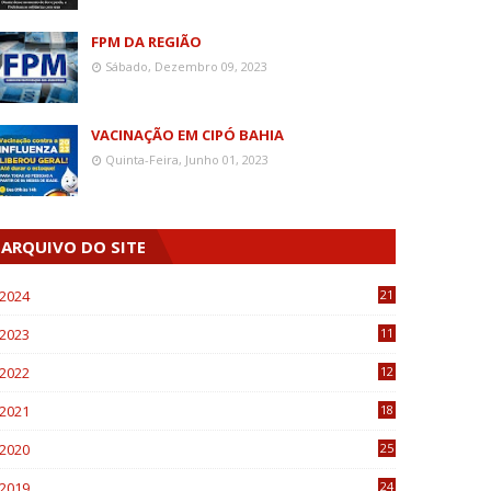
FPM DA REGIÃO
Sábado, Dezembro 09, 2023
VACINAÇÃO EM CIPÓ BAHIA
Quinta-Feira, Junho 01, 2023
ARQUIVO DO SITE
2024
21
2023
11
6
2022
12
0
2021
18
7
2020
25
0
2019
24