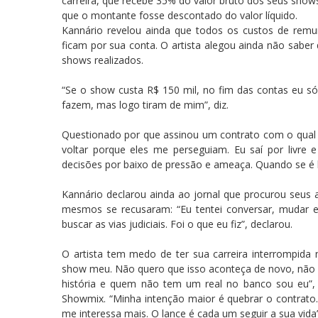
carreira, que recebe 35% do valor bruto dos seus sho
que o montante fosse descontado do valor líquido.
Kannário revelou ainda que todos os custos de rem
ficam por sua conta. O artista alegou ainda não sabe
shows realizados.
“Se o show custa R$ 150 mil, no fim das contas eu só
fazem, mas logo tiram de mim”, diz.
Questionado por que assinou um contrato com o qual n
voltar porque eles me perseguiam. Eu saí por livr
decisões por baixo de pressão e ameaça. Quando se é le
Kannário declarou ainda ao jornal que procurou seus 
mesmos se recusaram: “Eu tentei conversar, mudar e
buscar as vias judiciais. Foi o que eu fiz”, declarou.
O artista tem medo de ter sua carreira interrompida
show meu. Não quero que isso aconteça de novo, não 
história e quem não tem um real no banco sou eu”, d
Showmix. “Minha intenção maior é quebrar o contrato
me interessa mais. O lance é cada um seguir a sua vida”