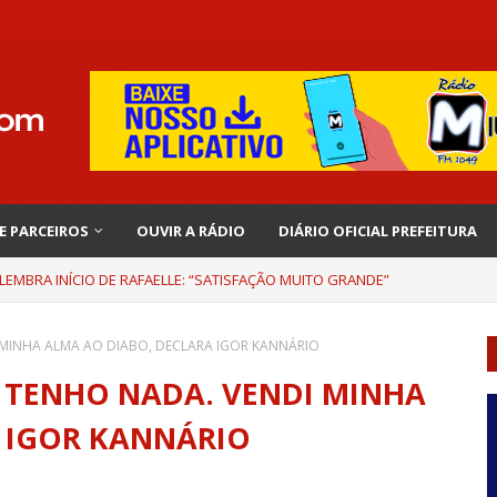
 E PARCEIROS
OUVIR A RÁDIO
DIÁRIO OFICIAL PREFEITURA
EMBRA INÍCIO DE RAFAELLE: “SATISFAÇÃO MUITO GRANDE”
 MINHA ALMA AO DIABO, DECLARA IGOR KANNÁRIO
 TENHO NADA. VENDI MINHA
 IGOR KANNÁRIO