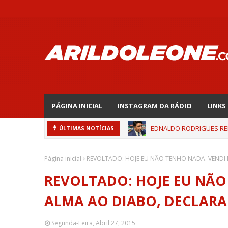
PÁGINA INICIAL
INSTAGRAM DA RÁDIO
LINKS
EDNALDO RODRIGUES REL
ÚLTIMAS NOTÍCIAS
Página inicial
REVOLTADO: HOJE EU NÃO TENHO NADA. VENDI
REVOLTADO: HOJE EU NÃO
ALMA AO DIABO, DECLARA
Segunda-Feira, Abril 27, 2015