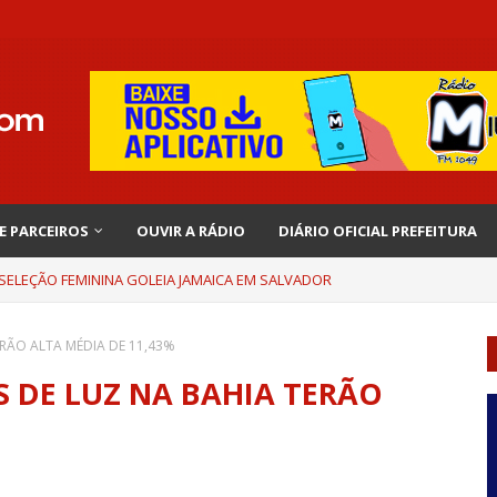
 E PARCEIROS
OUVIR A RÁDIO
DIÁRIO OFICIAL PREFEITURA
 SELEÇÃO FEMININA GOLEIA JAMAICA EM SALVADOR
RÃO ALTA MÉDIA DE 11,43%
 DE LUZ NA BAHIA TERÃO