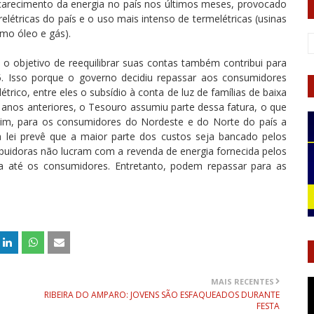
carecimento da energia no país nos últimos meses, provocado
relétricas do país e o uso mais intenso de termelétricas (usinas
mo óleo e gás).
 o objetivo de reequilibrar suas contas também contribui para
. Isso porque o governo decidiu repassar aos consumidores
rico, entre eles o subsídio à conta de luz de famílias de baixa
nos anteriores, o Tesouro assumiu parte dessa fatura, o que
assim, para os consumidores do Nordeste e do Norte do país a
 lei prevê que a maior parte dos custos seja bancado pelos
ibuidoras não lucram com a revenda de energia fornecida pelos
la até os consumidores. Entretanto, podem repassar para as
MAIS RECENTES
RIBEIRA DO AMPARO: JOVENS SÃO ESFAQUEADOS DURANTE
FESTA