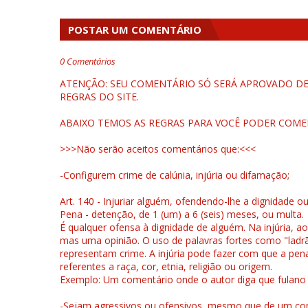
POSTAR UM COMENTÁRIO
0 Comentários
ATENÇÃO: SEU COMENTÁRIO SÓ SERÁ APROVADO DEP
REGRAS DO SITE.
ABAIXO TEMOS AS REGRAS PARA VOCÊ PODER COME
>>>Não serão aceitos comentários que:<<<
-Configurem crime de calúnia, injúria ou difamação;
Art. 140 - Injuriar alguém, ofendendo-lhe a dignidade o
Pena - detenção, de 1 (um) a 6 (seis) meses, ou multa.
É qualquer ofensa à dignidade de alguém. Na injúria, ao
mas uma opinião. O uso de palavras fortes como "ladrão
representam crime. A injúria pode fazer com que a pen
referentes a raça, cor, etnia, religião ou origem.
Exemplo: Um comentário onde o autor diga que fulano é la
-Sejam agressivos ou ofensivos, mesmo que de um come