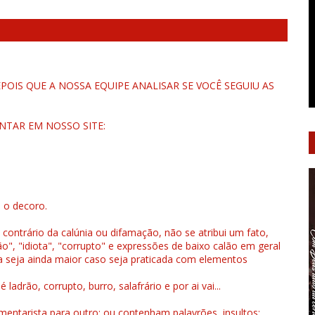
OIS QUE A NOSSA EQUIPE ANALISAR SE VOCÊ SEGUIU AS
NTAR EM NOSSO SITE:
u o decoro.
 contrário da calúnia ou difamação, não se atribui um fato,
", "idiota", "corrupto" e expressões de baixo calão em geral
a seja ainda maior caso seja praticada com elementos
drão, corrupto, burro, salafrário e por ai vai...
ntarista para outro; ou contenham palavrões, insultos;