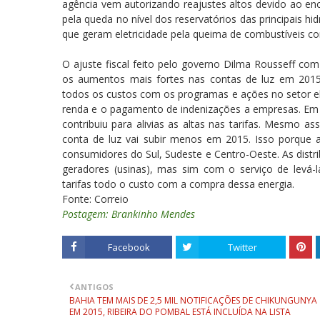
agência vem autorizando reajustes altos devido ao en
pela queda no nível dos reservatórios das principais hid
que geram eletricidade pela queima de combustíveis co
O ajuste fiscal feito pelo governo Dilma Rousseff com
os aumentos mais fortes nas contas de luz em 2015
todos os custos com os programas e ações no setor elét
renda e o pagamento de indenizações a empresas. Em a
contribuiu para alivias as altas nas tarifas. Mesmo 
conta de luz vai subir menos em 2015. Isso porque a
consumidores do Sul, Sudeste e Centro-Oeste. As distr
geradores (usinas), mas sim com o serviço de levá-
tarifas todo o custo com a compra dessa energia.
Fonte: Correio
Postagem: Brankinho Mendes
Facebook
Twitter
ANTIGOS
BAHIA TEM MAIS DE 2,5 MIL NOTIFICAÇÕES DE CHIKUNGUNYA
EM 2015, RIBEIRA DO POMBAL ESTÁ INCLUÍDA NA LISTA