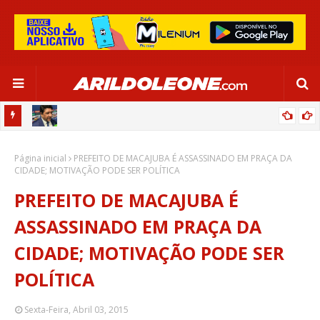
CA EM
EDNALDO RODRIGUES RELEMBRA INÍCIO DE RAFAELLE:
Página inicial
“SATISFAÇÃO MUITO GRANDE”
PREFEITO DE MACAJUBA É ASSASSINADO EM PRAÇA DA
CIDADE; MOTIVAÇÃO PODE SER POLÍTICA
PREFEITO DE MACAJUBA É
ASSASSINADO EM PRAÇA DA
CIDADE; MOTIVAÇÃO PODE SER
POLÍTICA
Sexta-Feira, Abril 03, 2015