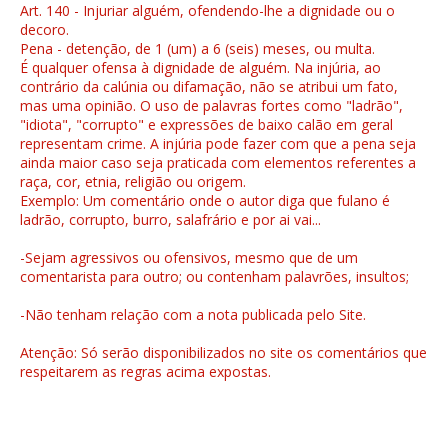
Art. 140 - Injuriar alguém, ofendendo-lhe a dignidade ou o
decoro.
Pena - detenção, de 1 (um) a 6 (seis) meses, ou multa.
É qualquer ofensa à dignidade de alguém. Na injúria, ao
contrário da calúnia ou difamação, não se atribui um fato,
mas uma opinião. O uso de palavras fortes como "ladrão",
"idiota", "corrupto" e expressões de baixo calão em geral
representam crime. A injúria pode fazer com que a pena seja
ainda maior caso seja praticada com elementos referentes a
raça, cor, etnia, religião ou origem.
Exemplo: Um comentário onde o autor diga que fulano é
ladrão, corrupto, burro, salafrário e por ai vai...
-Sejam agressivos ou ofensivos, mesmo que de um
comentarista para outro; ou contenham palavrões, insultos;
-Não tenham relação com a nota publicada pelo Site.
Atenção: Só serão disponibilizados no site os comentários que
respeitarem as regras acima expostas.