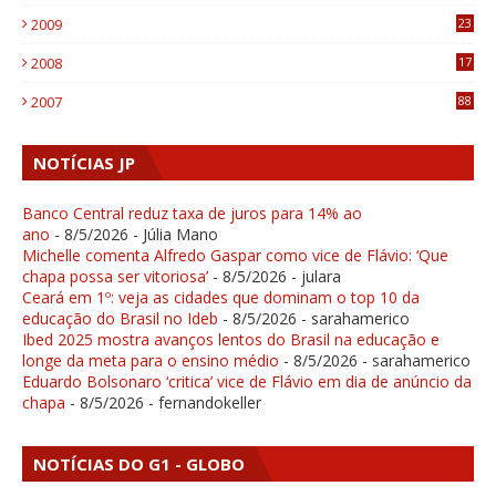
1
2009
23
4
2008
17
1
2007
88
NOTÍCIAS JP
Banco Central reduz taxa de juros para 14% ao
ano
- 8/5/2026
- Júlia Mano
Michelle comenta Alfredo Gaspar como vice de Flávio: ‘Que
chapa possa ser vitoriosa’
- 8/5/2026
- julara
Ceará em 1º: veja as cidades que dominam o top 10 da
educação do Brasil no Ideb
- 8/5/2026
- sarahamerico
Ibed 2025 mostra avanços lentos do Brasil na educação e
longe da meta para o ensino médio
- 8/5/2026
- sarahamerico
Eduardo Bolsonaro ‘critica’ vice de Flávio em dia de anúncio da
chapa
- 8/5/2026
- fernandokeller
NOTÍCIAS DO G1 - GLOBO