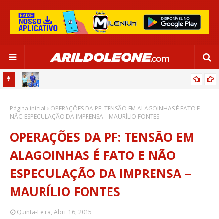
OR:
DE OLHO EM PARIS 2024, SELEÇÃO FEMININA GOLEIA JAMAICA EM
Página inicial
SALVADOR
OPERAÇÕES DA PF: TENSÃO EM ALAGOINHAS É FATO E
NÃO ESPECULAÇÃO DA IMPRENSA – MAURÍLIO FONTES
OPERAÇÕES DA PF: TENSÃO EM
ALAGOINHAS É FATO E NÃO
ESPECULAÇÃO DA IMPRENSA –
MAURÍLIO FONTES
Quinta-Feira, Abril 16, 2015