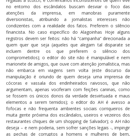
regadas a scotch, e comentários inconsistentes de quem vive
no entorno dos escândalos buscam desviar o foco das
atenções da imprensa, em manobras puramente
diversionistas, atribuindo a jornalistas interesses não
condizentes com a realidade dos fatos. Preferem o silêncio
financista. No caso específico do Alagoinhas Hoje alguns
registros devem ser feitos: não há “campanha” direcionada a
quem quer que seja (aqueles que alegam tal disparate se
incluem dentre os que preferem o silêncio dos
comprometidos); o editor do site não é manipulável e nem
marionete de amigos, que ouve com atenção jornalística, mas
não embarca em viagens sem volta (este discurso da
manipulação é oriundo de quem deseja uma imprensa de
cócoras e vassala dos endinheirados raivosos, que não
argumentam, apenas vociferam com feições caninas, como
se fossem os únicos donos da verdade desvirtuada e maus
elementos a serem temidos); o editor do AH é avesso a
fofocas e não frequenta ambientes sociais corriqueiros de
muita gente próxima dos escândalos, useiros e vezeiros dos
restaurantes chiques de um shopping de Salvador); o AH não
deseja – e nem poderia, sem sofrer sanções legais -, impingir
as pechas de corruptos a homens e mulheres de bem,