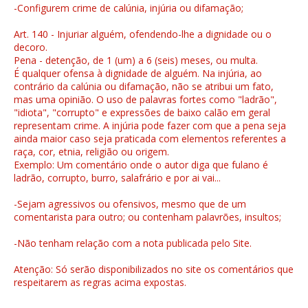
-Configurem crime de calúnia, injúria ou difamação;
Art. 140 - Injuriar alguém, ofendendo-lhe a dignidade ou o
decoro.
Pena - detenção, de 1 (um) a 6 (seis) meses, ou multa.
É qualquer ofensa à dignidade de alguém. Na injúria, ao
contrário da calúnia ou difamação, não se atribui um fato,
mas uma opinião. O uso de palavras fortes como "ladrão",
"idiota", "corrupto" e expressões de baixo calão em geral
representam crime. A injúria pode fazer com que a pena seja
ainda maior caso seja praticada com elementos referentes a
raça, cor, etnia, religião ou origem.
Exemplo: Um comentário onde o autor diga que fulano é
ladrão, corrupto, burro, salafrário e por ai vai...
-Sejam agressivos ou ofensivos, mesmo que de um
comentarista para outro; ou contenham palavrões, insultos;
-Não tenham relação com a nota publicada pelo Site.
Atenção: Só serão disponibilizados no site os comentários que
respeitarem as regras acima expostas.