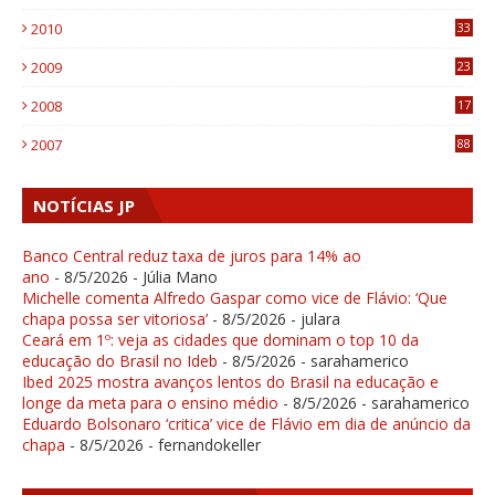
1
2010
33
1
2009
23
4
2008
17
1
2007
88
NOTÍCIAS JP
Banco Central reduz taxa de juros para 14% ao
ano
- 8/5/2026
- Júlia Mano
Michelle comenta Alfredo Gaspar como vice de Flávio: ‘Que
chapa possa ser vitoriosa’
- 8/5/2026
- julara
Ceará em 1º: veja as cidades que dominam o top 10 da
educação do Brasil no Ideb
- 8/5/2026
- sarahamerico
Ibed 2025 mostra avanços lentos do Brasil na educação e
longe da meta para o ensino médio
- 8/5/2026
- sarahamerico
Eduardo Bolsonaro ‘critica’ vice de Flávio em dia de anúncio da
chapa
- 8/5/2026
- fernandokeller