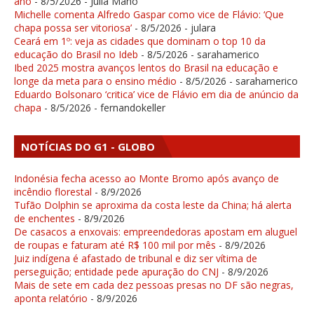
ano
- 8/5/2026
- Júlia Mano
Michelle comenta Alfredo Gaspar como vice de Flávio: ‘Que
chapa possa ser vitoriosa’
- 8/5/2026
- julara
Ceará em 1º: veja as cidades que dominam o top 10 da
educação do Brasil no Ideb
- 8/5/2026
- sarahamerico
Ibed 2025 mostra avanços lentos do Brasil na educação e
longe da meta para o ensino médio
- 8/5/2026
- sarahamerico
Eduardo Bolsonaro ‘critica’ vice de Flávio em dia de anúncio da
chapa
- 8/5/2026
- fernandokeller
NOTÍCIAS DO G1 - GLOBO
Indonésia fecha acesso ao Monte Bromo após avanço de
incêndio florestal
- 8/9/2026
Tufão Dolphin se aproxima da costa leste da China; há alerta
de enchentes
- 8/9/2026
De casacos a enxovais: empreendedoras apostam em aluguel
de roupas e faturam até R$ 100 mil por mês
- 8/9/2026
Juiz indígena é afastado de tribunal e diz ser vítima de
perseguição; entidade pede apuração do CNJ
- 8/9/2026
Mais de sete em cada dez pessoas presas no DF são negras,
aponta relatório
- 8/9/2026