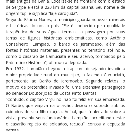
mais antigos da Bahia. Localiza-se na fronteira com o estado
de Sergipe e está a 220 km da capital baiana. Seu nome é de
origem tupi e significa “laje caroçuda”.
Segundo Fátima Nunes, o município guarda riquezas minerais
e históricas do nosso país. “Ele é conhecido pela qualidade
terapêutica de suas águas termais, a passagem por suas
terras de figuras históricas emblemáticas, como Antônio
Conselheiro, Lampião, o barão de Jeremoabo, além das
fontes históricas materiais, presentes no território até hoje,
como o casarão de Camuciatá e seu acervo, tombados pelo
Patrimônio Histórico”, afirmou a deputada.
Em 1932, Lampião chegou a Itapicuru desejando invadir a
maior propriedade rural do município, a fazenda Camuciatá,
pertencente ao Barão de Jeremoabo. Segundo relatos, o
motivo da pretendida invasão foi uma extensiva perseguição
ao senador Doutor João da Costa Pinto Dantas.
“Contudo, o capitão Virgulino não foi feliz em sua empreitada.
O Barão, que viajava na ocasião, deixou o sobrado sob os
cuidados do seu filho caçula, Aníbal, que já alertado sobre a
visita, preveniu seus funcionários. Lampião, acreditando estar
o casarão repleto de soldados, recuou”, contou a deputada
petista.