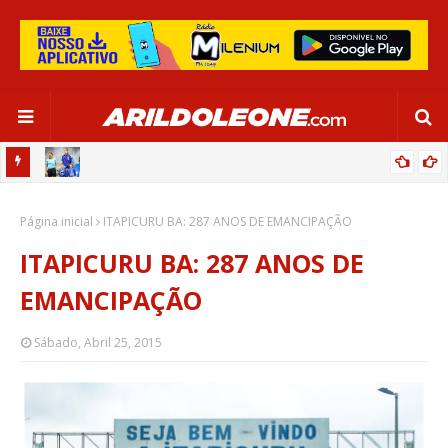
OR:
DE OLHO EM PARIS 2024, SELEÇÃO FEMININA GOLEIA JAMAICA EM
Página inicial
SALVADOR
ITAPICURU BA: 287 ANOS DE EMANCIPAÇÃO
ITAPICURU BA: 287 ANOS DE
EMANCIPAÇÃO
Sábado, Abril 25, 2015