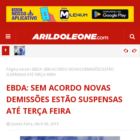
OR:
DE OLHO EM PARIS 2024, SELEÇÃO FEMININA GOLEIA JAMAICA EM
Página inicial
SALVADOR
EBDA: SEM ACORDO NOVAS DEMISSÕES ESTÃO
SUSPENSAS ATÉ TERÇA FEIRA
EBDA: SEM ACORDO NOVAS
DEMISSÕES ESTÃO SUSPENSAS
ATÉ TERÇA FEIRA
Quinta-Feira, Abril 09, 2015