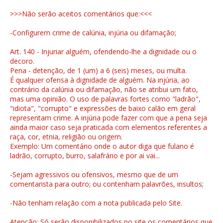
>>>Não serão aceitos comentários que:<<<
-Configurem crime de calúnia, injúria ou difamação;
Art. 140 - Injuriar alguém, ofendendo-lhe a dignidade ou o
decoro.
Pena - detenção, de 1 (um) a 6 (seis) meses, ou multa.
É qualquer ofensa à dignidade de alguém. Na injúria, ao
contrário da calúnia ou difamação, não se atribui um fato,
mas uma opinião. O uso de palavras fortes como "ladrão",
"idiota", "corrupto" e expressões de baixo calão em geral
representam crime. A injúria pode fazer com que a pena seja
ainda maior caso seja praticada com elementos referentes a
raça, cor, etnia, religião ou origem.
Exemplo: Um comentário onde o autor diga que fulano é
ladrão, corrupto, burro, salafrário e por ai vai...
-Sejam agressivos ou ofensivos, mesmo que de um
comentarista para outro; ou contenham palavrões, insultos;
-Não tenham relação com a nota publicada pelo Site.
Atenção: Só serão disponibilizados no site os comentários que