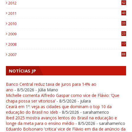
2012
62
1
2011
43
1
2010
33
1
2009
23
4
2008
17
1
2007
88
NOTÍCIAS JP
Banco Central reduz taxa de juros para 14% ao
ano
- 8/5/2026
- Júlia Mano
Michelle comenta Alfredo Gaspar como vice de Flávio: ‘Que
chapa possa ser vitoriosa’
- 8/5/2026
- julara
Ceará em 1º: veja as cidades que dominam o top 10 da
educação do Brasil no Ideb
- 8/5/2026
- sarahamerico
Ibed 2025 mostra avanços lentos do Brasil na educação e
longe da meta para o ensino médio
- 8/5/2026
- sarahamerico
Eduardo Bolsonaro ‘critica’ vice de Flávio em dia de anúncio da