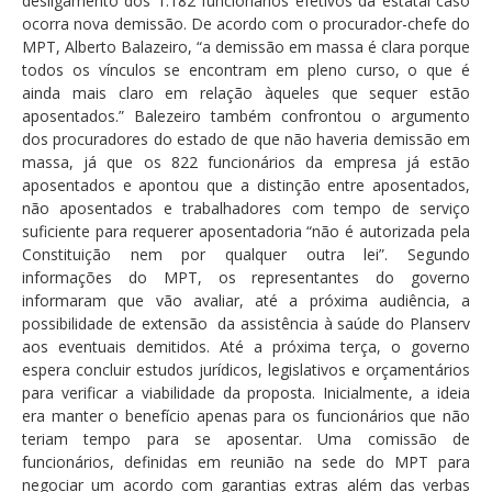
desligamento dos 1.182 funcionários efetivos da estatal caso
ocorra nova demissão. De acordo com o procurador-chefe do
MPT, Alberto Balazeiro, “a demissão em massa é clara porque
todos os vínculos se encontram em pleno curso, o que é
ainda mais claro em relação àqueles que sequer estão
aposentados.” Balezeiro também confrontou o argumento
dos procuradores do estado de que não haveria demissão em
massa, já que os 822 funcionários da empresa já estão
aposentados e apontou que a distinção entre aposentados,
não aposentados e trabalhadores com tempo de serviço
suficiente para requerer aposentadoria “não é autorizada pela
Constituição nem por qualquer outra lei”. Segundo
informações do MPT, os representantes do governo
informaram que vão avaliar, até a próxima audiência, a
possibilidade de extensão da assistência à saúde do Planserv
aos eventuais demitidos. Até a próxima terça, o governo
espera concluir estudos jurídicos, legislativos e orçamentários
para verificar a viabilidade da proposta. Inicialmente, a ideia
era manter o benefício apenas para os funcionários que não
teriam tempo para se aposentar. Uma comissão de
funcionários, definidas em reunião na sede do MPT para
negociar um acordo com garantias extras além das verbas