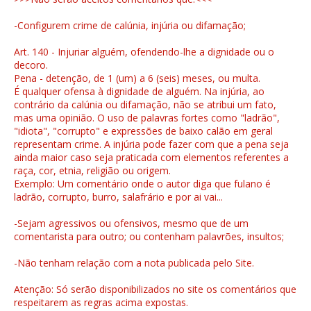
-Configurem crime de calúnia, injúria ou difamação;
Art. 140 - Injuriar alguém, ofendendo-lhe a dignidade ou o
decoro.
Pena - detenção, de 1 (um) a 6 (seis) meses, ou multa.
É qualquer ofensa à dignidade de alguém. Na injúria, ao
contrário da calúnia ou difamação, não se atribui um fato,
mas uma opinião. O uso de palavras fortes como "ladrão",
"idiota", "corrupto" e expressões de baixo calão em geral
representam crime. A injúria pode fazer com que a pena seja
ainda maior caso seja praticada com elementos referentes a
raça, cor, etnia, religião ou origem.
Exemplo: Um comentário onde o autor diga que fulano é
ladrão, corrupto, burro, salafrário e por ai vai...
-Sejam agressivos ou ofensivos, mesmo que de um
comentarista para outro; ou contenham palavrões, insultos;
-Não tenham relação com a nota publicada pelo Site.
Atenção: Só serão disponibilizados no site os comentários que
respeitarem as regras acima expostas.