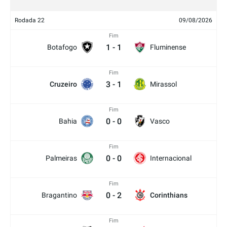
Rodada 22
09/08/2026
Fim
1
-
1
Botafogo
Fluminense
Fim
3
-
1
Cruzeiro
Mirassol
Fim
0
-
0
Bahia
Vasco
Fim
0
-
0
Palmeiras
Internacional
Fim
0
-
2
Bragantino
Corinthians
Fim