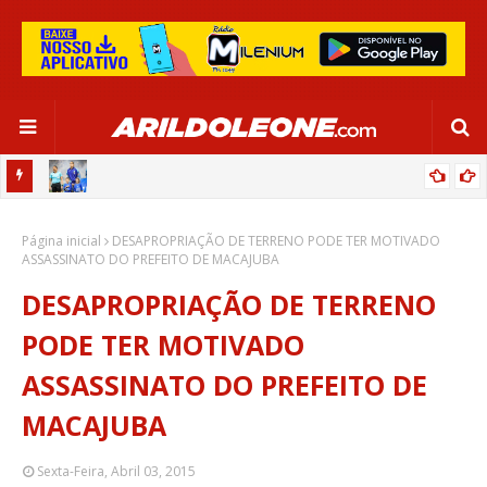
OR:
DE OLHO EM PARIS 2024, SELEÇÃO FEMININA GOLEIA JAMAICA EM
Página inicial
SALVADOR
DESAPROPRIAÇÃO DE TERRENO PODE TER MOTIVADO
ASSASSINATO DO PREFEITO DE MACAJUBA
DESAPROPRIAÇÃO DE TERRENO
PODE TER MOTIVADO
ASSASSINATO DO PREFEITO DE
MACAJUBA
Sexta-Feira, Abril 03, 2015