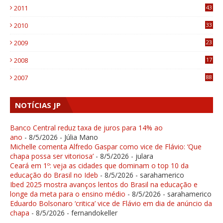
2011
43
1
2010
33
1
2009
23
4
2008
17
1
2007
88
NOTÍCIAS JP
Banco Central reduz taxa de juros para 14% ao
ano
- 8/5/2026
- Júlia Mano
Michelle comenta Alfredo Gaspar como vice de Flávio: ‘Que
chapa possa ser vitoriosa’
- 8/5/2026
- julara
Ceará em 1º: veja as cidades que dominam o top 10 da
educação do Brasil no Ideb
- 8/5/2026
- sarahamerico
Ibed 2025 mostra avanços lentos do Brasil na educação e
longe da meta para o ensino médio
- 8/5/2026
- sarahamerico
Eduardo Bolsonaro ‘critica’ vice de Flávio em dia de anúncio da
chapa
- 8/5/2026
- fernandokeller