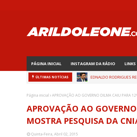
PÁGINA INICIAL
INSTAGRAM DA RÁDIO
LINKS
EDNALDO RODRIGUES REL
ÚLTIMAS NOTÍCIAS
Página inicial
APROVAÇÃO AO GOVERNO DILMA CAIU PARA 12%
APROVAÇÃO AO GOVERNO 
MOSTRA PESQUISA DA CNI
Quinta-Feira, Abril 02, 2015