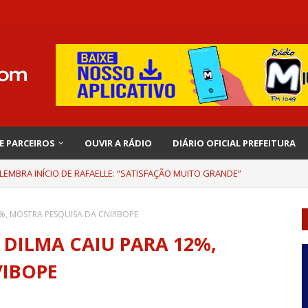
 E PARCEIROS
OUVIR A RÁDIO
DIÁRIO OFICIAL PREFEITURA
EMBRA INÍCIO DE RAFAELLE: “SATISFAÇÃO MUITO GRANDE”
, MOSTRA PESQUISA DA CNI/IBOPE
DILMA CAIU PARA 12%,
/IBOPE