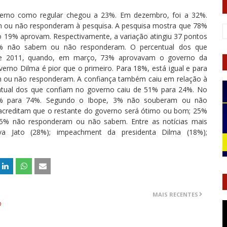
verno como regular chegou a 23%. Em dezembro, foi a 32%.
ou não responderam à pesquisa. A pesquisa mostra que 78%
 19% aprovam. Respectivamente, a variação atingiu 37 pontos
4% não sabem ou não responderam. O percentual dos que
de 2011, quando, em março, 73% aprovavam o governo da
erno Dilma é pior que o primeiro. Para 18%, está igual e para
m ou não responderam. A confiança também caiu em relação à
ntual dos que confiam no governo caiu de 51% para 24%. No
% para 74%. Segundo o Ibope, 3% não souberam ou não
acreditam que o restante do governo será ótimo ou bom; 25%
 5% não responderam ou não sabem. Entre as notícias mais
a Jato (28%); impeachment da presidenta Dilma (18%);
MAIS RECENTES
O