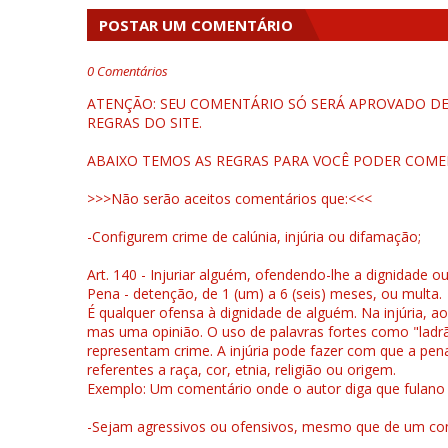
POSTAR UM COMENTÁRIO
0 Comentários
ATENÇÃO: SEU COMENTÁRIO SÓ SERÁ APROVADO DEP
REGRAS DO SITE.
ABAIXO TEMOS AS REGRAS PARA VOCÊ PODER COME
>>>Não serão aceitos comentários que:<<<
-Configurem crime de calúnia, injúria ou difamação;
Art. 140 - Injuriar alguém, ofendendo-lhe a dignidade o
Pena - detenção, de 1 (um) a 6 (seis) meses, ou multa.
É qualquer ofensa à dignidade de alguém. Na injúria, ao
mas uma opinião. O uso de palavras fortes como "ladrão
representam crime. A injúria pode fazer com que a pen
referentes a raça, cor, etnia, religião ou origem.
Exemplo: Um comentário onde o autor diga que fulano é la
-Sejam agressivos ou ofensivos, mesmo que de um come