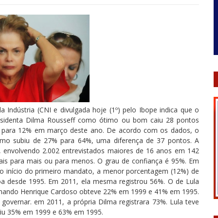
ndústria (CNI e divulgada hoje (1º) pelo Ibope indica que o
esidenta Dilma Rousseff como ótimo ou bom caiu 28 pontos
 para 12% em março deste ano. De acordo com os dados, o
imo subiu de 27% para 64%, uma diferença de 37 pontos. A
o, envolvendo 2.002 entrevistados maiores de 16 anos em 142
ais para mais ou para menos. O grau de confiança é 95%. Em
no início do primeiro mandato, a menor porcentagem (12%) de
a desde 1995. Em 2011, ela mesma registrou 56%. O de Lula
nando Henrique Cardoso obteve 22% em 1999 e 41% em 1995.
overnar. em 2011, a própria Dilma registrara 73%. Lula teve
giu 35% em 1999 e 63% em 1995.