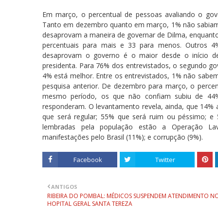
Em março, o percentual de pessoas avaliando o go
Tanto em dezembro quanto em março, 1% não sabiam 
desaprovam a maneira de governar de Dilma, enquanto
percentuais para mais e 33 para menos. Outros 
desaprovam o governo é o maior desde o início 
presidenta. Para 76% dos entrevistados, o segundo gov
4% está melhor. Entre os entrevistados, 1% não sabe
pesquisa anterior. De dezembro para março, o perce
mesmo período, os que não confiam subiu de 44
responderam. O levantamento revela, ainda, que 14% 
que será regular; 55% que será ruim ou péssimo; e
lembradas pela população estão a Operação Lav
manifestações pelo Brasil (11%); e corrupção (9%).
Facebook
Twitter
ANTIGOS
RIBEIRA DO POMBAL: MÉDICOS SUSPENDEM ATENDIMENTO N
HOPITAL GERAL SANTA TEREZA