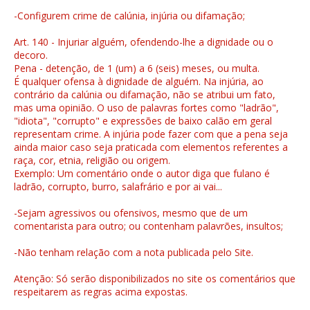
-Configurem crime de calúnia, injúria ou difamação;
Art. 140 - Injuriar alguém, ofendendo-lhe a dignidade ou o
decoro.
Pena - detenção, de 1 (um) a 6 (seis) meses, ou multa.
É qualquer ofensa à dignidade de alguém. Na injúria, ao
contrário da calúnia ou difamação, não se atribui um fato,
mas uma opinião. O uso de palavras fortes como "ladrão",
"idiota", "corrupto" e expressões de baixo calão em geral
representam crime. A injúria pode fazer com que a pena seja
ainda maior caso seja praticada com elementos referentes a
raça, cor, etnia, religião ou origem.
Exemplo: Um comentário onde o autor diga que fulano é
ladrão, corrupto, burro, salafrário e por ai vai...
-Sejam agressivos ou ofensivos, mesmo que de um
comentarista para outro; ou contenham palavrões, insultos;
-Não tenham relação com a nota publicada pelo Site.
Atenção: Só serão disponibilizados no site os comentários que
respeitarem as regras acima expostas.