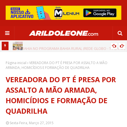
 BAHIA)
AGENDA POSITIVA DO PREFEITO MARQUINHOS DO ITAPICURU DE
Página inicial
CIPÓ - BA
VEREADORA DO PT É PRESA POR ASSALTO A MÃO
ARMADA, HOMICÍDIOS E FORMAÇÃO DE QUADRILHA
VEREADORA DO PT É PRESA POR
ASSALTO A MÃO ARMADA,
HOMICÍDIOS E FORMAÇÃO DE
QUADRILHA
Sexta-Feira, Março 27, 2015