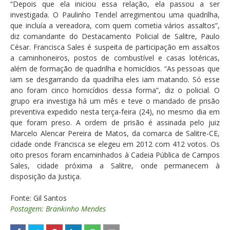
“Depois que ela iniciou essa relação, ela passou a ser
investigada. O Paulinho Tendel arregimentou uma quadrilha,
que incluía a vereadora, com quem cometia vários assaltos”,
diz comandante do Destacamento Policial de Salitre, Paulo
César. Francisca Sales é suspeita de participação em assaltos
a caminhoneiros, postos de combustível e casas lotéricas,
além de formação de quadrilha e homicídios. “As pessoas que
iam se desgarrando da quadrilha eles iam matando. Só esse
ano foram cinco homicídios dessa forma”, diz o policial. O
grupo era investiga há um mês e teve o mandado de prisão
preventiva expedido nesta terça-feira (24), no mesmo dia em
que foram preso. A ordem de prisão é assinada pelo juiz
Marcelo Alencar Pereira de Matos, da comarca de Salitre-CE,
cidade onde Francisca se elegeu em 2012 com 412 votos. Os
oito presos foram encaminhados à Cadeia Pública de Campos
Sales, cidade próxima a Salitre, onde permanecem à
disposição da Justiça.
Fonte: Gil Santos
Postagem: Brankinho Mendes