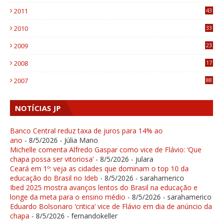
1
2011
43
1
2010
33
1
2009
23
4
2008
17
1
2007
88
NOTÍCIAS JP
Banco Central reduz taxa de juros para 14% ao
ano
- 8/5/2026
- Júlia Mano
Michelle comenta Alfredo Gaspar como vice de Flávio: ‘Que
chapa possa ser vitoriosa’
- 8/5/2026
- julara
Ceará em 1º: veja as cidades que dominam o top 10 da
educação do Brasil no Ideb
- 8/5/2026
- sarahamerico
Ibed 2025 mostra avanços lentos do Brasil na educação e
longe da meta para o ensino médio
- 8/5/2026
- sarahamerico
Eduardo Bolsonaro ‘critica’ vice de Flávio em dia de anúncio da
chapa
- 8/5/2026
- fernandokeller