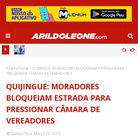
OR:
DE OLHO EM PARIS 2024, SELEÇÃO FEMININA GOLEIA JAMAICA EM
Página inicial
SALVADOR
QUIJINGUE: MORADORES BLOQUEIAM ESTRADA PARA
PRESSIONAR CÂMARA DE VEREADORES
QUIJINGUE: MORADORES
BLOQUEIAM ESTRADA PARA
PRESSIONAR CÂMARA DE
VEREADORES
Quinta-Feira, Março 26, 2015