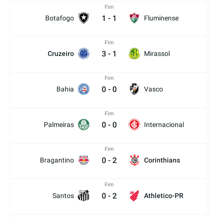
Fim
1
-
1
Botafogo
Fluminense
Fim
3
-
1
Cruzeiro
Mirassol
Fim
0
-
0
Bahia
Vasco
Fim
0
-
0
Palmeiras
Internacional
Fim
0
-
2
Bragantino
Corinthians
Fim
0
-
2
Santos
Athletico-PR