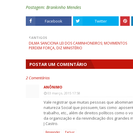
Postagem: Brankinho Mendes
Facebook
Twitter
ANTIGOS
DILMA SANCIONA LEI DOS CAMINHONEIROS; MOVIMENTOS
PERDEM FORÇA, DIZ MINISTÉRIO
POSTAR UM COMENTÁRIO
2 Comentários
ANÔNIMO
03 março, 2015 17:58
Vale registrar que muitas pessoas que abominam
natureza Social que possuem, tais como: aposentad
trabalho, etc., além de direitos políticos como o 
da organização e da reivindicação dos grandes 
J Castro.
Responder
Excluir