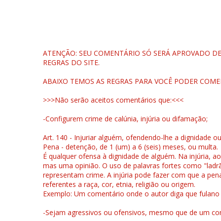
ATENÇÃO: SEU COMENTÁRIO SÓ SERÁ APROVADO DEP
REGRAS DO SITE.
ABAIXO TEMOS AS REGRAS PARA VOCÊ PODER COME
>>>Não serão aceitos comentários que:<<<
-Configurem crime de calúnia, injúria ou difamação;
Art. 140 - Injuriar alguém, ofendendo-lhe a dignidade o
Pena - detenção, de 1 (um) a 6 (seis) meses, ou multa.
É qualquer ofensa à dignidade de alguém. Na injúria, ao
mas uma opinião. O uso de palavras fortes como "ladrão
representam crime. A injúria pode fazer com que a pen
referentes a raça, cor, etnia, religião ou origem.
Exemplo: Um comentário onde o autor diga que fulano é la
-Sejam agressivos ou ofensivos, mesmo que de um come