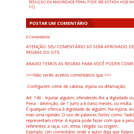
REDUÇÃO DA MAIORIDADE PENAL PODE SER VOTADA HOJE N
CCJ
POSTAR UM COMENTÁRIO
0 Comentários
ATENÇÃO: SEU COMENTÁRIO SÓ SERÁ APROVADO DEP
REGRAS DO SITE.
ABAIXO TEMOS AS REGRAS PARA VOCÊ PODER COME
>>>Não serão aceitos comentários que:<<<
-Configurem crime de calúnia, injúria ou difamação;
Art. 140 - Injuriar alguém, ofendendo-lhe a dignidade o
Pena - detenção, de 1 (um) a 6 (seis) meses, ou multa.
É qualquer ofensa à dignidade de alguém. Na injúria, ao
mas uma opinião. O uso de palavras fortes como "ladrão
representam crime. A injúria pode fazer com que a pen
referentes a raça, cor, etnia, religião ou origem.
Exemplo: Um comentário onde o autor diga que fulano é la