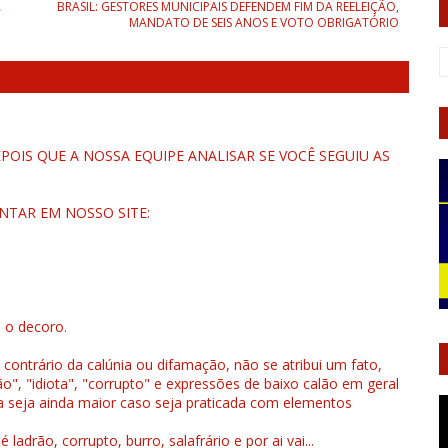
A
BRASIL: GESTORES MUNICIPAIS DEFENDEM FIM DA REELEIÇÃO,
MANDATO DE SEIS ANOS E VOTO OBRIGATÓRIO
OIS QUE A NOSSA EQUIPE ANALISAR SE VOCÊ SEGUIU AS
NTAR EM NOSSO SITE:
u o decoro.
 contrário da calúnia ou difamação, não se atribui um fato,
", "idiota", "corrupto" e expressões de baixo calão em geral
a seja ainda maior caso seja praticada com elementos
drão, corrupto, burro, salafrário e por ai vai...