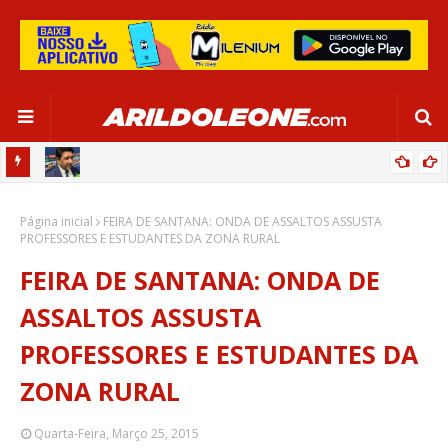
CA EM
EDNALDO RODRIGUES RELEMBRA INÍCIO DE RAFAELLE:
Página inicial
“SATISFAÇÃO MUITO GRANDE”
FEIRA DE SANTANA: ONDA DE ASSALTOS ASSUSTA
PROFESSORES E ESTUDANTES DA ZONA RURAL
FEIRA DE SANTANA: ONDA DE
ASSALTOS ASSUSTA
PROFESSORES E ESTUDANTES DA
ZONA RURAL
Quarta-Feira, Março 25, 2015