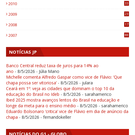
2010
33
1
2009
23
4
2008
17
1
2007
88
NOTÍCIAS JP
Banco Central reduz taxa de juros para 14% ao
ano
- 8/5/2026
- Júlia Mano
Michelle comenta Alfredo Gaspar como vice de Flávio: ‘Que
chapa possa ser vitoriosa’
- 8/5/2026
- julara
Ceará em 1º: veja as cidades que dominam o top 10 da
educação do Brasil no Ideb
- 8/5/2026
- sarahamerico
Ibed 2025 mostra avanços lentos do Brasil na educação e
longe da meta para o ensino médio
- 8/5/2026
- sarahamerico
Eduardo Bolsonaro ‘critica’ vice de Flávio em dia de anúncio da
chapa
- 8/5/2026
- fernandokeller
NOTÍCIAS DO G1 - GLOBO