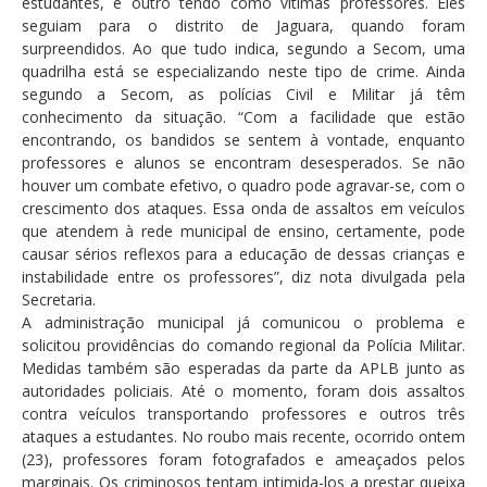
estudantes, e outro tendo como vítimas professores. Eles
seguiam para o distrito de Jaguara, quando foram
surpreendidos. Ao que tudo indica, segundo a Secom, uma
quadrilha está se especializando neste tipo de crime. Ainda
segundo a Secom, as polícias Civil e Militar já têm
conhecimento da situação. “Com a facilidade que estão
encontrando, os bandidos se sentem à vontade, enquanto
professores e alunos se encontram desesperados. Se não
houver um combate efetivo, o quadro pode agravar-se, com o
crescimento dos ataques. Essa onda de assaltos em veículos
que atendem à rede municipal de ensino, certamente, pode
causar sérios reflexos para a educação de dessas crianças e
instabilidade entre os professores”, diz nota divulgada pela
Secretaria.
A administração municipal já comunicou o problema e
solicitou providências do comando regional da Polícia Militar.
Medidas também são esperadas da parte da APLB junto as
autoridades policiais. Até o momento, foram dois assaltos
contra veículos transportando professores e outros três
ataques a estudantes. No roubo mais recente, ocorrido ontem
(23), professores foram fotografados e ameaçados pelos
marginais. Os criminosos tentam intimida-los a prestar queixa