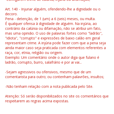
Art. 140 - Injuriar alguém, ofendendo-lhe a dignidade ou o
decoro.
Pena - detenção, de 1 (um) a 6 (seis) meses, ou multa.
É qualquer ofensa à dignidade de alguém. Na injúria, ao
contrário da calúnia ou difamação, não se atribui um fato,
mas uma opinião. O uso de palavras fortes como "ladrão",
"idiota", "corrupto" e expressões de baixo calão em geral
representam crime. A injúria pode fazer com que a pena seja
ainda maior caso seja praticada com elementos referentes a
raça, cor, etnia, religião ou origem.
Exemplo: Um comentário onde o autor diga que fulano é
ladrão, corrupto, burro, salafrário e por ai vai...
-Sejam agressivos ou ofensivos, mesmo que de um
comentarista para outro; ou contenham palavrões, insultos;
-Não tenham relação com a nota publicada pelo Site.
Atenção: Só serão disponibilizados no site os comentários que
respeitarem as regras acima expostas.