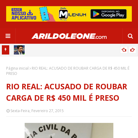
CA EM
EDNALDO RODRIGUES RELEMBRA INÍCIO DE RAFAELLE:
Página inicial
“SATISFAÇÃO MUITO GRANDE”
RIO REAL: ACUSADO DE ROUBAR CARGA DE R$ 450 MIL É
PRESO
RIO REAL: ACUSADO DE ROUBAR
CARGA DE R$ 450 MIL É PRESO
Sexta-Feira, Fevereiro 27, 2015