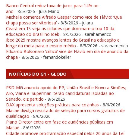
Banco Central reduz taxa de juros para 14% ao
ano
- 8/5/2026
- Júlia Mano
Michelle comenta Alfredo Gaspar como vice de Flávio: ‘Que
chapa possa ser vitoriosa’
- 8/5/2026
- julara
Ceará em 1º: veja as cidades que dominam o top 10 da
educação do Brasil no Ideb
- 8/5/2026
- sarahamerico
Ibed 2025 mostra avanços lentos do Brasil na educação e
longe da meta para o ensino médio
- 8/5/2026
- sarahamerico
Eduardo Bolsonaro ‘critica’ vice de Flávio em dia de anúncio da
chapa
- 8/5/2026
- fernandokeller
NOTÍCIAS DO G1 - GLOBO
PSD-MG anuncia apoio de PP, União Brasil e Novo a Simões;
Aro, Viana e 'Superman' terão candidaturas isoladas ao
Senado, diz partido
- 8/6/2026
DAX apresenta soluções práticas para cozinhas
- 8/6/2026
Macaé divulga resultado de seleção para cursos gratuitos de
qualificação
- 8/6/2026
Plano Diretor entra em fase de audiências públicas em
Macaé
- 8/6/2026
Cidade promove programação especial pelos 20 anos da Lei