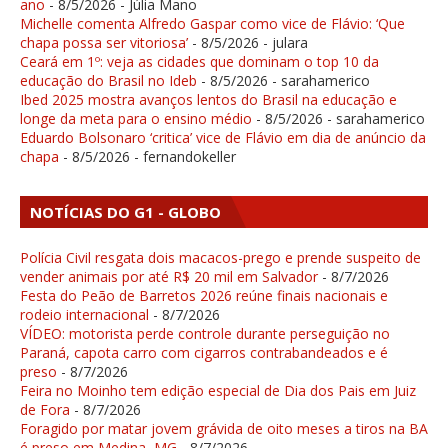
ano
- 8/5/2026
- Júlia Mano
Michelle comenta Alfredo Gaspar como vice de Flávio: ‘Que
chapa possa ser vitoriosa’
- 8/5/2026
- julara
Ceará em 1º: veja as cidades que dominam o top 10 da
educação do Brasil no Ideb
- 8/5/2026
- sarahamerico
Ibed 2025 mostra avanços lentos do Brasil na educação e
longe da meta para o ensino médio
- 8/5/2026
- sarahamerico
Eduardo Bolsonaro ‘critica’ vice de Flávio em dia de anúncio da
chapa
- 8/5/2026
- fernandokeller
NOTÍCIAS DO G1 - GLOBO
Polícia Civil resgata dois macacos-prego e prende suspeito de
vender animais por até R$ 20 mil em Salvador
- 8/7/2026
Festa do Peão de Barretos 2026 reúne finais nacionais e
rodeio internacional
- 8/7/2026
VÍDEO: motorista perde controle durante perseguição no
Paraná, capota carro com cigarros contrabandeados e é
preso
- 8/7/2026
Feira no Moinho tem edição especial de Dia dos Pais em Juiz
de Fora
- 8/7/2026
Foragido por matar jovem grávida de oito meses a tiros na BA
é preso em Medina, MG
- 8/7/2026