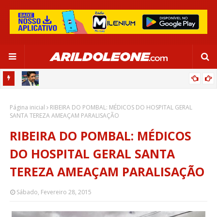
CA EM
EDNALDO RODRIGUES RELEMBRA INÍCIO DE RAFAELLE:
Página inicial
“SATISFAÇÃO MUITO GRANDE”
RIBEIRA DO POMBAL: MÉDICOS DO HOSPITAL GERAL
SANTA TEREZA AMEAÇAM PARALISAÇÃO
RIBEIRA DO POMBAL: MÉDICOS
DO HOSPITAL GERAL SANTA
TEREZA AMEAÇAM PARALISAÇÃO
Sábado, Fevereiro 28, 2015