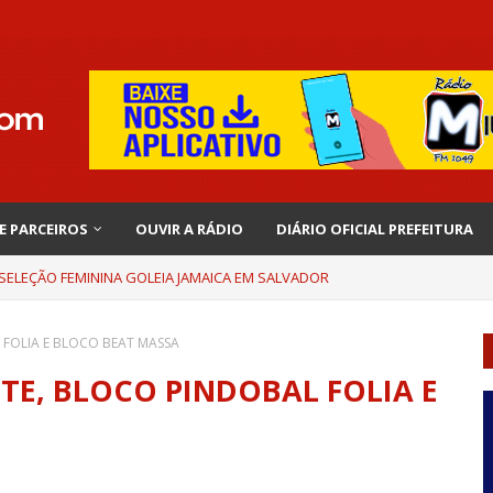
 E PARCEIROS
OUVIR A RÁDIO
DIÁRIO OFICIAL PREFEITURA
 SELEÇÃO FEMININA GOLEIA JAMAICA EM SALVADOR
 FOLIA E BLOCO BEAT MASSA
NTE, BLOCO PINDOBAL FOLIA E