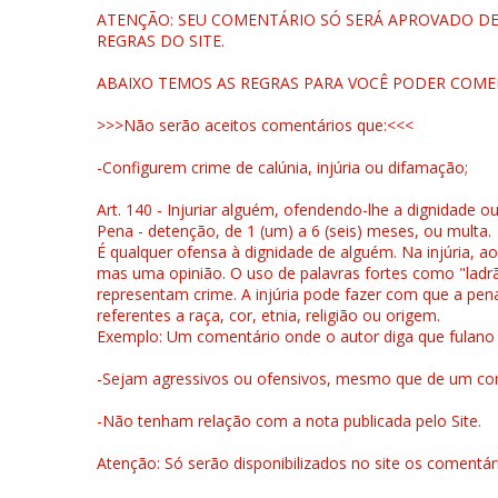
ATENÇÃO: SEU COMENTÁRIO SÓ SERÁ APROVADO DEP
REGRAS DO SITE.
ABAIXO TEMOS AS REGRAS PARA VOCÊ PODER COME
>>>Não serão aceitos comentários que:<<<
-Configurem crime de calúnia, injúria ou difamação;
Art. 140 - Injuriar alguém, ofendendo-lhe a dignidade o
Pena - detenção, de 1 (um) a 6 (seis) meses, ou multa.
É qualquer ofensa à dignidade de alguém. Na injúria, ao
mas uma opinião. O uso de palavras fortes como "ladrão
representam crime. A injúria pode fazer com que a pen
referentes a raça, cor, etnia, religião ou origem.
Exemplo: Um comentário onde o autor diga que fulano é la
-Sejam agressivos ou ofensivos, mesmo que de um come
-Não tenham relação com a nota publicada pelo Site.
Atenção: Só serão disponibilizados no site os comentá