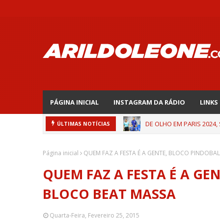
PÁGINA INICIAL
INSTAGRAM DA RÁDIO
LINKS
DE OLHO EM PARIS 2024,
ÚLTIMAS NOTÍCIAS
Página inicial
QUEM FAZ A FESTA É A GENTE, BLOCO PINDOBAL
QUEM FAZ A FESTA É A GE
BLOCO BEAT MASSA
Quarta-Feira, Fevereiro 25, 2015