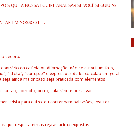
OIS QUE A NOSSA EQUIPE ANALISAR SE VOCÊ SEGUIU AS
NTAR EM NOSSO SITE:
u o decoro.
 contrário da calúnia ou difamação, não se atribui um fato,
", "idiota", "corrupto" e expressões de baixo calão em geral
a seja ainda maior caso seja praticada com elementos
drão, corrupto, burro, salafrário e por ai vai...
ntarista para outro; ou contenham palavrões, insultos;
rios que respeitarem as regras acima expostas.