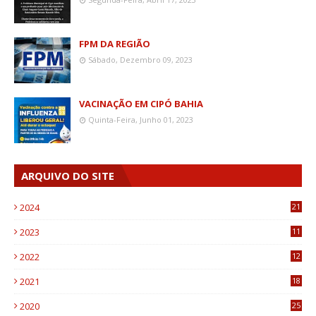
FPM DA REGIÃO
Sábado, Dezembro 09, 2023
VACINAÇÃO EM CIPÓ BAHIA
Quinta-Feira, Junho 01, 2023
ARQUIVO DO SITE
2024
21
2023
11
6
2022
12
0
2021
18
7
2020
25