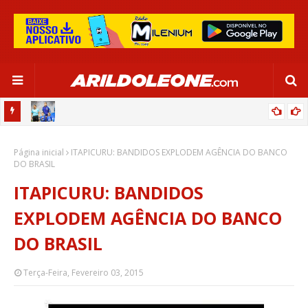
OR:
DE OLHO EM PARIS 2024, SELEÇÃO FEMININA GOLEIA JAMAICA EM
Página inicial
SALVADOR
ITAPICURU: BANDIDOS EXPLODEM AGÊNCIA DO BANCO
DO BRASIL
ITAPICURU: BANDIDOS
EXPLODEM AGÊNCIA DO BANCO
DO BRASIL
Terça-Feira, Fevereiro 03, 2015