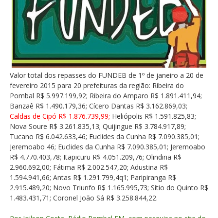
Valor total dos repasses do FUNDEB de 1º de janeiro a 20 de
fevereiro 2015 para 20 prefeituras da região: Ribeira do
Pombal R$ 5.997.199,92; Ribeira do Amparo R$ 1.891.411,94;
Banzaê R$ 1.490.179,36; Cícero Dantas R$ 3.162.869,03;
Caldas de Cipó R$ 1.876.739,99;
Heliópolis R$ 1.591.825,83;
Nova Soure R$ 3.261.835,13; Quijingue R$ 3.784.917,89;
Tucano R$ 6.042.633,46; Euclides da Cunha R$ 7.090.385,01;
Jeremoabo 46; Euclides da Cunha R$ 7.090.385,01; Jeremoabo
R$ 4.770.403,78; Itapicuru R$ 4.051.209,76; Olindina R$
2.960.692,00; Fátima R$ 2.002.547,20; Adustina R$
1.594.941,66; Antas R$ 1.291.799,4q1; Paripiranga R$
2.915.489,20; Novo Triunfo R$ 1.165.995,73; Sítio do Quinto R$
1.483.431,71; Coronel João Sá R$ 3.258.844,22.