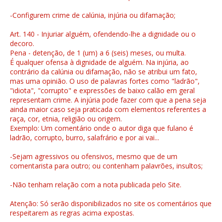
-Configurem crime de calúnia, injúria ou difamação;
Art. 140 - Injuriar alguém, ofendendo-lhe a dignidade ou o
decoro.
Pena - detenção, de 1 (um) a 6 (seis) meses, ou multa.
É qualquer ofensa à dignidade de alguém. Na injúria, ao
contrário da calúnia ou difamação, não se atribui um fato,
mas uma opinião. O uso de palavras fortes como "ladrão",
"idiota", "corrupto" e expressões de baixo calão em geral
representam crime. A injúria pode fazer com que a pena seja
ainda maior caso seja praticada com elementos referentes a
raça, cor, etnia, religião ou origem.
Exemplo: Um comentário onde o autor diga que fulano é
ladrão, corrupto, burro, salafrário e por ai vai...
-Sejam agressivos ou ofensivos, mesmo que de um
comentarista para outro; ou contenham palavrões, insultos;
-Não tenham relação com a nota publicada pelo Site.
Atenção: Só serão disponibilizados no site os comentários que
respeitarem as regras acima expostas.