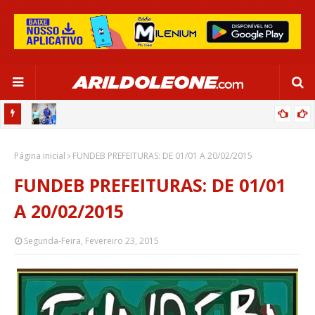
OR:
DE OLHO EM PARIS 2024, SELEÇÃO FEMININA GOLEIA JAMAICA EM
Página inicial
SALVADOR
FUNDEB PREFEITURAS: DE 01/01 A 20/02/2015
FUNDEB PREFEITURAS: DE 01/01
A 20/02/2015
Segunda-Feira, Fevereiro 23, 2015