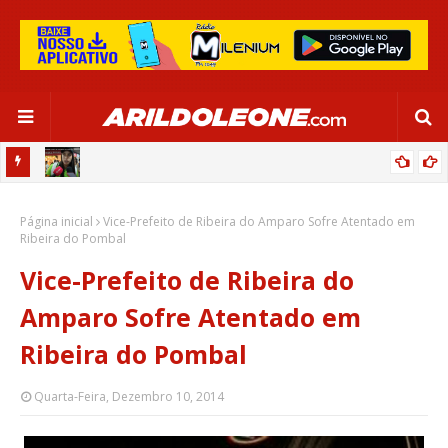
CIPOENSE RAFAELLE, ZAGUEIRA DA SELEÇÃO BRASILEIRA - GLOBO
Página inicial
ESPORTE (TV BAHIA - REDE GLOBO 03/06/2024)
Vice-Prefeito de Ribeira do Amparo Sofre Atentado em
Ribeira do Pombal
Vice-Prefeito de Ribeira do
Amparo Sofre Atentado em
Ribeira do Pombal
Quarta-Feira, Dezembro 10, 2014