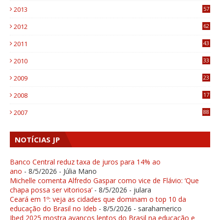
2013
57
6
2012
62
1
2011
43
1
2010
33
1
2009
23
4
2008
17
1
2007
88
NOTÍCIAS JP
Banco Central reduz taxa de juros para 14% ao
ano
- 8/5/2026
- Júlia Mano
Michelle comenta Alfredo Gaspar como vice de Flávio: ‘Que
chapa possa ser vitoriosa’
- 8/5/2026
- julara
Ceará em 1º: veja as cidades que dominam o top 10 da
educação do Brasil no Ideb
- 8/5/2026
- sarahamerico
Ibed 2025 mostra avanços lentos do Brasil na educação e