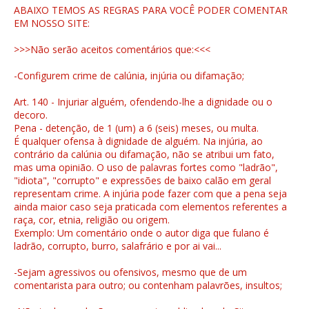
ABAIXO TEMOS AS REGRAS PARA VOCÊ PODER COMENTAR
EM NOSSO SITE:
>>>Não serão aceitos comentários que:<<<
-Configurem crime de calúnia, injúria ou difamação;
Art. 140 - Injuriar alguém, ofendendo-lhe a dignidade ou o
decoro.
Pena - detenção, de 1 (um) a 6 (seis) meses, ou multa.
É qualquer ofensa à dignidade de alguém. Na injúria, ao
contrário da calúnia ou difamação, não se atribui um fato,
mas uma opinião. O uso de palavras fortes como "ladrão",
"idiota", "corrupto" e expressões de baixo calão em geral
representam crime. A injúria pode fazer com que a pena seja
ainda maior caso seja praticada com elementos referentes a
raça, cor, etnia, religião ou origem.
Exemplo: Um comentário onde o autor diga que fulano é
ladrão, corrupto, burro, salafrário e por ai vai...
-Sejam agressivos ou ofensivos, mesmo que de um
comentarista para outro; ou contenham palavrões, insultos;