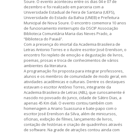
Soure. O evento aconteceu entre os dias 04 e 07 de
dezembro e foi realizado em parceria com a
Universidade Estadual de Feira de Santana (UEFS),
Universidade do Estado da Bahia (UNEB) e Prefeitura
Municipal de Nova Soure. O encontro comemora 10 anos
de funcionamento ininterrupto da OSCIP Associação
Biblioteca Comunitária Maria das Neves Prado, a
“Biblioteca do Paiaiá”.
Com a presença do imortal da Academia Brasileira de
Letras Antonio Torres e o ilustre escritor José Erenilson, o
encontro foi repleto de emoção e degustação de livros,
poemas, prosas e troca de conhecimentos de vários
ambientes da literatura.
A programação foi proposta para integrar professores,
alunos e os membros de comunidade de modo geral, em
atividades acadêmicas e culturais. Dentre os destaques
estavam o escritor Antônio Torres, integrante da
Academia Brasileira de Letras (ABL), que curiosamente é
nascido no povoado do Junco, cidade de Sátiro Dias, a
apenas 45 Km dali. O evento contou também com
homenagem a Ariano Suassuna e bate-papo com o
escritor José Erenilson da Silva, além de minicursos,
oficinas, exibição de filmes, lançamento de livros,
contação de histórias e criação de quadrinhos através
de software. Na grade de atrações contou ainda com