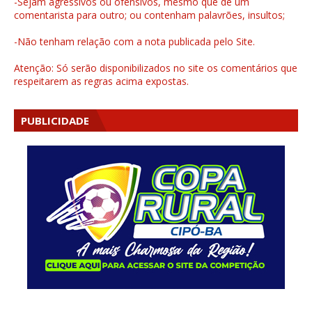
-Sejam agressivos ou ofensivos, mesmo que de um
comentarista para outro; ou contenham palavrões, insultos;
-Não tenham relação com a nota publicada pelo Site.
Atenção: Só serão disponibilizados no site os comentários que
respeitarem as regras acima expostas.
PUBLICIDADE