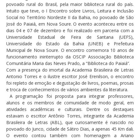
povoado rural do Brasil, pela maior biblioteca rural do país.
Intuito que teve, o I Encontro sobre Livros, Leitura e Inclusão
Social no Território Nordeste II da Bahia, no povoado de São
José do Paiaiá, em Nova Soure. O evento aconteceu entre os
dias 04 e 07 de dezembro e foi realizado em parceria com a
Universidade Estadual de Feira de Santana (UEFS),
Universidade do Estado da Bahia (UNEB) e Prefeitura
Municipal de Nova Soure. O encontro comemora 10 anos de
funcionamento ininterrupto da OSCIP Associação Biblioteca
Comunitária Maria das Neves Prado, a “Biblioteca do Paiaiá”.
Com a presença do imortal da Academia Brasileira de Letras
Antonio Torres e o ilustre escritor José Erenilson, o encontro
foi repleto de emoção e degustação de livros, poemas, prosas
e troca de conhecimentos de vários ambientes da literatura.
A programação foi proposta para integrar professores,
alunos e os membros de comunidade de modo geral, em
atividades acadêmicas e culturais. Dentre os destaques
estavam o escritor Antônio Torres, integrante da Academia
Brasileira de Letras (ABL), que curiosamente é nascido no
povoado do Junco, cidade de Sátiro Dias, a apenas 45 Km dali.
O evento contou também com homenagem a Ariano