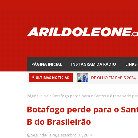
PÁGINA INICIAL
INSTAGRAM DA RÁDIO
LINKS
DE OLHO EM PARIS 2024,
ÚLTIMAS NOTÍCIAS
Página inicial
Botafogo perde para o Santos e é rebaixado para
Botafogo perde para o Sant
B do Brasileirão
Segunda-Feira, Dezembro 01, 2014