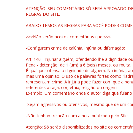
ATENÇÃO: SEU COMENTÁRIO SÓ SERÁ APROVADO DEP
REGRAS DO SITE.
ABAIXO TEMOS AS REGRAS PARA VOCÊ PODER COME
>>>Não serão aceitos comentários que:<<<
-Configurem crime de calúnia, injúria ou difamação;
Art. 140 - Injuriar alguém, ofendendo-lhe a dignidade o
Pena - detenção, de 1 (um) a 6 (seis) meses, ou multa.
É qualquer ofensa à dignidade de alguém. Na injúria, ao
mas uma opinião. O uso de palavras fortes como "ladrão
representam crime. A injúria pode fazer com que a pen
referentes a raça, cor, etnia, religião ou origem.
Exemplo: Um comentário onde o autor diga que fulano é la
-Sejam agressivos ou ofensivos, mesmo que de um come
-Não tenham relação com a nota publicada pelo Site.
Atenção: Só serão disponibilizados no site os comentá