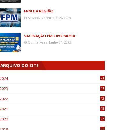
FPM DA REGIÃO
Sábado, Dezembro 09, 2023
VACINAÇÃO EM CIPÓ BAHIA
Quinta-Feira, Junho 01, 2023
ARQUIVO DO SITE
2024
21
2023
11
6
2022
12
0
2021
18
7
2020
25
0
2019
24