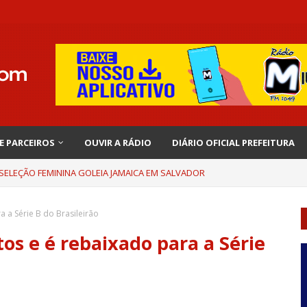
 E PARCEIROS
OUVIR A RÁDIO
DIÁRIO OFICIAL PREFEITURA
 SELEÇÃO FEMININA GOLEIA JAMAICA EM SALVADOR
 a Série B do Brasileirão
os e é rebaixado para a Série