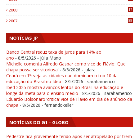
4
2008
17
1
2007
88
NOTÍCIAS JP
Banco Central reduz taxa de juros para 14% ao
ano
- 8/5/2026
- Júlia Mano
Michelle comenta Alfredo Gaspar como vice de Flávio: ‘Que
chapa possa ser vitoriosa’
- 8/5/2026
- julara
Ceará em 1º: veja as cidades que dominam o top 10 da
educação do Brasil no Ideb
- 8/5/2026
- sarahamerico
Ibed 2025 mostra avanços lentos do Brasil na educação e
longe da meta para o ensino médio
- 8/5/2026
- sarahamerico
Eduardo Bolsonaro ‘critica’ vice de Flávio em dia de anúncio da
chapa
- 8/5/2026
- fernandokeller
NOTÍCIAS DO G1 - GLOBO
Pedestre fica gravemente ferido após ser atropelado por trem