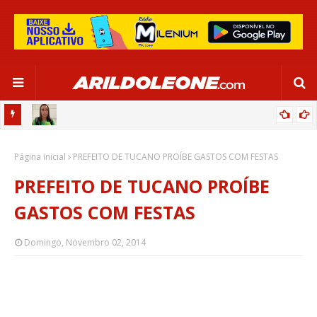
RU DE
RAFAELLE EXALTA MARTA E CELEBRA COM JOGO EM SALVADOR:
Página inicial
“MAIOR PRESENTE DA MINHA CARREIRA”
PREFEITO DE TUCANO PROÍBE GASTOS COM FESTAS
PREFEITO DE TUCANO PROÍBE
GASTOS COM FESTAS
Domingo, Novembro 02, 2014