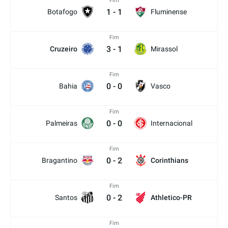
Fim
1
-
1
Botafogo
Fluminense
Fim
3
-
1
Cruzeiro
Mirassol
Fim
0
-
0
Bahia
Vasco
Fim
0
-
0
Palmeiras
Internacional
Fim
0
-
2
Bragantino
Corinthians
Fim
0
-
2
Santos
Athletico-PR
Fim