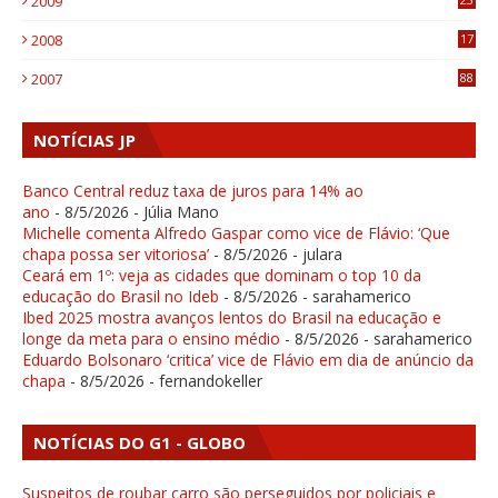
2009
4
2008
17
1
2007
88
NOTÍCIAS JP
Banco Central reduz taxa de juros para 14% ao
ano
- 8/5/2026
- Júlia Mano
Michelle comenta Alfredo Gaspar como vice de Flávio: ‘Que
chapa possa ser vitoriosa’
- 8/5/2026
- julara
Ceará em 1º: veja as cidades que dominam o top 10 da
educação do Brasil no Ideb
- 8/5/2026
- sarahamerico
Ibed 2025 mostra avanços lentos do Brasil na educação e
longe da meta para o ensino médio
- 8/5/2026
- sarahamerico
Eduardo Bolsonaro ‘critica’ vice de Flávio em dia de anúncio da
chapa
- 8/5/2026
- fernandokeller
NOTÍCIAS DO G1 - GLOBO
Suspeitos de roubar carro são perseguidos por policiais e