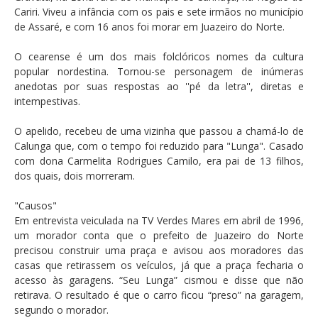
Cariri. Viveu a infância com os pais e sete irmãos no município
de Assaré, e com 16 anos foi morar em Juazeiro do Norte.
O cearense é um dos mais folclóricos nomes da cultura
popular nordestina. Tornou-se personagem de inúmeras
anedotas por suas respostas ao ''pé da letra'', diretas e
intempestivas.
O apelido, recebeu de uma vizinha que passou a chamá-lo de
Calunga que, com o tempo foi reduzido para "Lunga". Casado
com dona Carmelita Rodrigues Camilo, era pai de 13 filhos,
dos quais, dois morreram.
"Causos"
Em entrevista veiculada na TV Verdes Mares em abril de 1996,
um morador conta que o prefeito de Juazeiro do Norte
precisou construir uma praça e avisou aos moradores das
casas que retirassem os veículos, já que a praça fecharia o
acesso às garagens. “Seu Lunga” cismou e disse que não
retirava. O resultado é que o carro ficou “preso” na garagem,
segundo o morador.