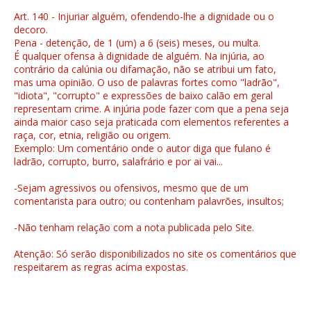
Art. 140 - Injuriar alguém, ofendendo-lhe a dignidade ou o
decoro.
Pena - detenção, de 1 (um) a 6 (seis) meses, ou multa.
É qualquer ofensa à dignidade de alguém. Na injúria, ao
contrário da calúnia ou difamação, não se atribui um fato,
mas uma opinião. O uso de palavras fortes como "ladrão",
"idiota", "corrupto" e expressões de baixo calão em geral
representam crime. A injúria pode fazer com que a pena seja
ainda maior caso seja praticada com elementos referentes a
raça, cor, etnia, religião ou origem.
Exemplo: Um comentário onde o autor diga que fulano é
ladrão, corrupto, burro, salafrário e por ai vai...
-Sejam agressivos ou ofensivos, mesmo que de um
comentarista para outro; ou contenham palavrões, insultos;
-Não tenham relação com a nota publicada pelo Site.
Atenção: Só serão disponibilizados no site os comentários que
respeitarem as regras acima expostas.