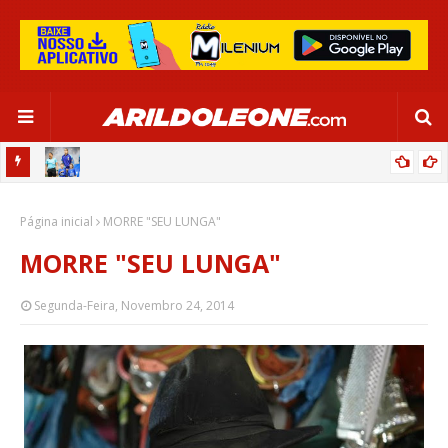
OR:
DE OLHO EM PARIS 2024, SELEÇÃO FEMININA GOLEIA JAMAICA EM
Página inicial
SALVADOR
MORRE "SEU LUNGA"
MORRE "SEU LUNGA"
Segunda-Feira, Novembro 24, 2014