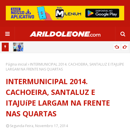
OR:
DE OLHO EM PARIS 2024, SELEÇÃO FEMININA GOLEIA JAMAICA EM
Página inicial
SALVADOR
INTERMUNICIPAL 2014. CACHOEIRA, SANTALUZ E ITAJUíPE
LARGAM NA FRENTE NAS QUARTAS
INTERMUNICIPAL 2014.
CACHOEIRA, SANTALUZ E
ITAJUíPE LARGAM NA FRENTE
NAS QUARTAS
Segunda-Feira, Novembro 17, 2014