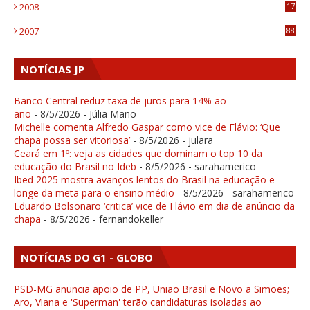
2008
17
1
2007
88
NOTÍCIAS JP
Banco Central reduz taxa de juros para 14% ao
ano
- 8/5/2026
- Júlia Mano
Michelle comenta Alfredo Gaspar como vice de Flávio: ‘Que
chapa possa ser vitoriosa’
- 8/5/2026
- julara
Ceará em 1º: veja as cidades que dominam o top 10 da
educação do Brasil no Ideb
- 8/5/2026
- sarahamerico
Ibed 2025 mostra avanços lentos do Brasil na educação e
longe da meta para o ensino médio
- 8/5/2026
- sarahamerico
Eduardo Bolsonaro ‘critica’ vice de Flávio em dia de anúncio da
chapa
- 8/5/2026
- fernandokeller
NOTÍCIAS DO G1 - GLOBO
PSD-MG anuncia apoio de PP, União Brasil e Novo a Simões;
Aro, Viana e 'Superman' terão candidaturas isoladas ao