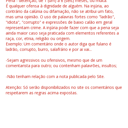
Pena - detenção, de 1 (um) a 6 (seis) meses, ou multa.
É qualquer ofensa à dignidade de alguém. Na injúria, ao
contrário da calúnia ou difamação, não se atribui um fato,
mas uma opinião. O uso de palavras fortes como "ladrão",
"idiota", "corrupto" e expressões de baixo calão em geral
representam crime. A injúria pode fazer com que a pena seja
ainda maior caso seja praticada com elementos referentes a
raça, cor, etnia, religião ou origem.
Exemplo: Um comentário onde o autor diga que fulano é
ladrão, corrupto, burro, salafrário e por ai vai...
-Sejam agressivos ou ofensivos, mesmo que de um
comentarista para outro; ou contenham palavrões, insultos;
-Não tenham relação com a nota publicada pelo Site.
Atenção: Só serão disponibilizados no site os comentários que
respeitarem as regras acima expostas.