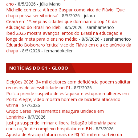
ano
- 8/5/2026
- Júlia Mano
Michelle comenta Alfredo Gaspar como vice de Flávio: ‘Que
chapa possa ser vitoriosa’
- 8/5/2026
- julara
Ceará em 1º: veja as cidades que dominam o top 10 da
educação do Brasil no Ideb
- 8/5/2026
- sarahamerico
Ibed 2025 mostra avanços lentos do Brasil na educação e
longe da meta para o ensino médio
- 8/5/2026
- sarahamerico
Eduardo Bolsonaro ‘critica’ vice de Flávio em dia de anúncio da
chapa
- 8/5/2026
- fernandokeller
NOTÍCIAS DO G1 - GLOBO
Eleições 2026: 34 mil eleitores com deficiência podem solicitar
recursos de acessibilidade no PI
- 8/7/2026
Polícia prende suspeito de esfaquear e estuprar mulheres em
Porto Alegre; vídeo mostra homem de bicicleta atacando
vítima
- 8/7/2026
Grupo Ceres Investimentos inaugura unidade em
Londrina
- 8/7/2026
Justiça suspende liminar e libera licitação bilionária para
construção de complexo hospitalar em BH
- 8/7/2026
Aposta de Aracaju fatura mais de R$ 52 mil em sorteio da