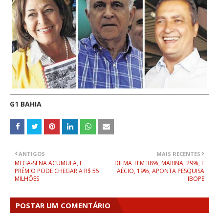
G1 BAHIA
ANTIGOS
MAIS RECENTES
MEGA-SENA ACUMULA, E
DILMA TEM 38%, MARINA, 29%, E
PRÊMIO PODE CHEGAR A R$ 55
AÉCIO, 19%, APONTA PESQUISA
MILHÕES
IBOPE
POSTAR UM COMENTÁRIO