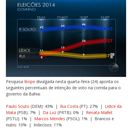
Pesquisa
Ibope
divulgada nesta quarta-feira (24) aponta os
seguintes percentuais de intenção de voto na corrida para o
governo da Bahia:
Paulo Souto
(DEM): 43% |
Rui Costa
(PT): 27% |
Lídice da
Mata
(PSB): 7% |
Da Luz
(PRTB): 0% |
Renata Mallet
(PSTU): 1% |
Marcos Mendes
(PSOL): 1% | Brancos e
nulos: 10% | Indecisos: 11%