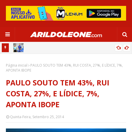
OR:
DE OLHO EM PARIS 2024, SELEÇÃO FEMININA GOLEIA JAMAICA EM
Página inicial
SALVADOR
PAULO SOUTO TEM 43%, RUI COSTA, 27%, E LÍDICE, 7%,
APONTA IBOPE
PAULO SOUTO TEM 43%, RUI
COSTA, 27%, E LÍDICE, 7%,
APONTA IBOPE
Quinta-Feira, Setembro 25, 2014