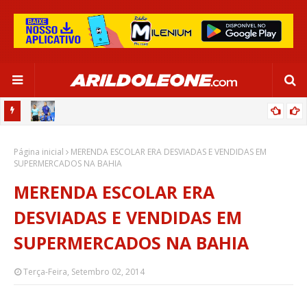
OR:
DE OLHO EM PARIS 2024, SELEÇÃO FEMININA GOLEIA JAMAICA EM
Página inicial
SALVADOR
MERENDA ESCOLAR ERA DESVIADAS E VENDIDAS EM
SUPERMERCADOS NA BAHIA
MERENDA ESCOLAR ERA
DESVIADAS E VENDIDAS EM
SUPERMERCADOS NA BAHIA
Terça-Feira, Setembro 02, 2014