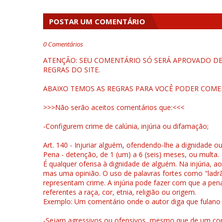
POSTAR UM COMENTÁRIO
0 Comentários
ATENÇÃO: SEU COMENTÁRIO SÓ SERÁ APROVADO DEP
REGRAS DO SITE.
ABAIXO TEMOS AS REGRAS PARA VOCÊ PODER COME
>>>Não serão aceitos comentários que:<<<
-Configurem crime de calúnia, injúria ou difamação;
Art. 140 - Injuriar alguém, ofendendo-lhe a dignidade o
Pena - detenção, de 1 (um) a 6 (seis) meses, ou multa.
É qualquer ofensa à dignidade de alguém. Na injúria, ao
mas uma opinião. O uso de palavras fortes como "ladrão
representam crime. A injúria pode fazer com que a pen
referentes a raça, cor, etnia, religião ou origem.
Exemplo: Um comentário onde o autor diga que fulano é la
-Sejam agressivos ou ofensivos, mesmo que de um come