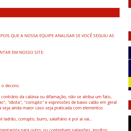
OIS QUE A NOSSA EQUIPE ANALISAR SE VOCÊ SEGUIU AS
NTAR EM NOSSO SITE:
u o decoro.
 contrário da calúnia ou difamação, não se atribui um fato,
", "idiota", "corrupto" e expressões de baixo calão em geral
a seja ainda maior caso seja praticada com elementos
drão, corrupto, burro, salafrário e por ai vai...
ntarista para outro; ou contenham palavrões, insultos;