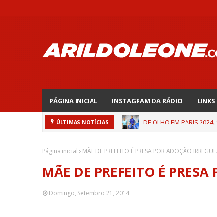
PÁGINA INICIAL
INSTAGRAM DA RÁDIO
LINKS
DE OLHO EM PARIS 2024,
ÚLTIMAS NOTÍCIAS
Página inicial
MÃE DE PREFEITO É PRESA POR ADOÇÃO IRREGUL
MÃE DE PREFEITO É PRESA
Domingo, Setembro 21, 2014