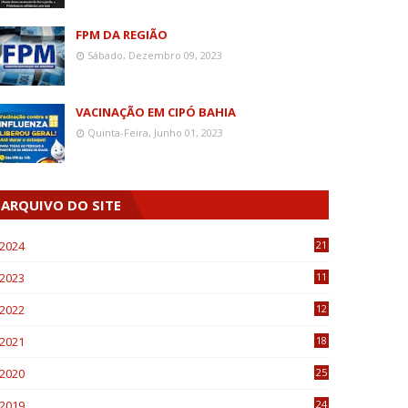
FPM DA REGIÃO
Sábado, Dezembro 09, 2023
VACINAÇÃO EM CIPÓ BAHIA
Quinta-Feira, Junho 01, 2023
ARQUIVO DO SITE
2024
21
2023
11
6
2022
12
0
2021
18
7
2020
25
0
2019
24