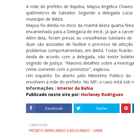
A mãe do prefeito de Ibipeba, Maysa Angélica Chaves L
quilômetros de Salvador. Segundo a delegada Lúcia 
município de Ibititá.
Maysa foi detida no início da manhã desta quarta-feira
encaminhada para a Delegacia de Irecê, já que a carcer
Além dela, foram presas as conselheiras tutelares de Ib
duas são acusadas de facilitar o processo de adoção 
problemas comportamentais, em Ibititá. Todas ficarão à
Ainda de acordo com a delegada, não existe boletim
segredo de Justiça. "Maiores detalhes sobre a investi
crime somente com o promotor", explicou.
Um inquérito foi aberto pelo Ministério Público do
envolvem a mãe do prefeito. No MP, o caso está sob r
Informações :
Interior da Bahia
Publicado neste site por:
Horlaney Rodrigues
Facebook
Twitter
ANTIGOS
PROJETO BRINCANDO E EDUCANDO - UNEB