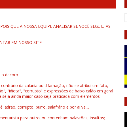
OIS QUE A NOSSA EQUIPE ANALISAR SE VOCÊ SEGUIU AS
NTAR EM NOSSO SITE:
u o decoro.
 contrário da calúnia ou difamação, não se atribui um fato,
", "idiota", "corrupto" e expressões de baixo calão em geral
a seja ainda maior caso seja praticada com elementos
drão, corrupto, burro, salafrário e por ai vai...
ntarista para outro; ou contenham palavrões, insultos;