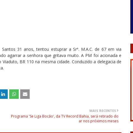
 Santos 31 anos, tentou estuprar a Srª. M.A.C. de 67 em via
ndo agarrar a senhora que gritava muito. A PM foi acionada e
o Viaduto, BR 110 na mesma cidade. Conduzido a delegacia de
a.
MAIS RECENTES
Programa 'Se Liga Bocão', da TV Record Bahia, será retirado do
ar nos próximos meses