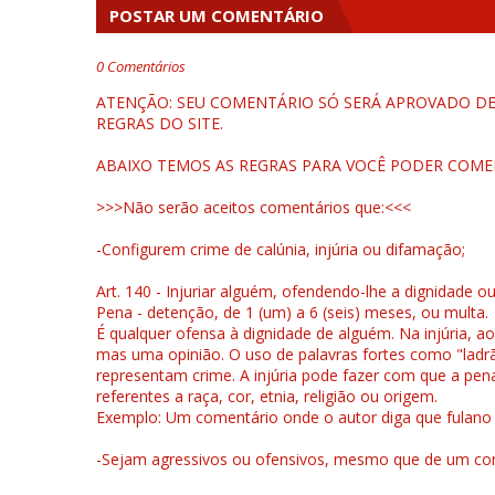
POSTAR UM COMENTÁRIO
0 Comentários
ATENÇÃO: SEU COMENTÁRIO SÓ SERÁ APROVADO DEP
REGRAS DO SITE.
ABAIXO TEMOS AS REGRAS PARA VOCÊ PODER COME
>>>Não serão aceitos comentários que:<<<
-Configurem crime de calúnia, injúria ou difamação;
Art. 140 - Injuriar alguém, ofendendo-lhe a dignidade o
Pena - detenção, de 1 (um) a 6 (seis) meses, ou multa.
É qualquer ofensa à dignidade de alguém. Na injúria, ao
mas uma opinião. O uso de palavras fortes como "ladrão
representam crime. A injúria pode fazer com que a pen
referentes a raça, cor, etnia, religião ou origem.
Exemplo: Um comentário onde o autor diga que fulano é la
-Sejam agressivos ou ofensivos, mesmo que de um come