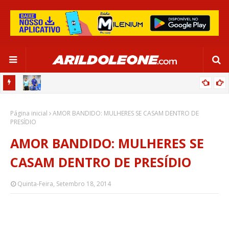
OR:
DE OLHO EM PARIS 2024, SELEÇÃO FEMININA GOLEIA JAMAICA EM
Página inicial
SALVADOR
AMOR BANDIDO: MULHERES SE CASAM DENTRO DE
PRESÍDIO
AMOR BANDIDO: MULHERES SE
CASAM DENTRO DE PRESÍDIO
Quinta-Feira, Setembro 18, 2014