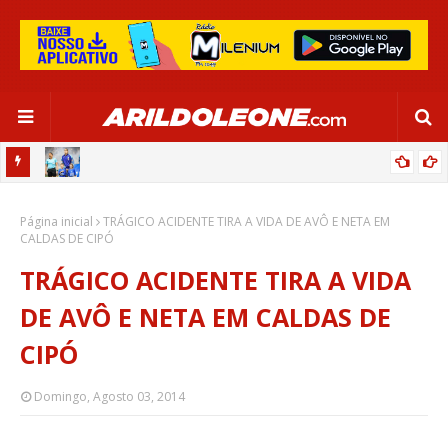
OR:
DE OLHO EM PARIS 2024, SELEÇÃO FEMININA GOLEIA JAMAICA EM
Página inicial
SALVADOR
TRÁGICO ACIDENTE TIRA A VIDA DE AVÔ E NETA EM
CALDAS DE CIPÓ
TRÁGICO ACIDENTE TIRA A VIDA
DE AVÔ E NETA EM CALDAS DE
CIPÓ
Domingo, Agosto 03, 2014