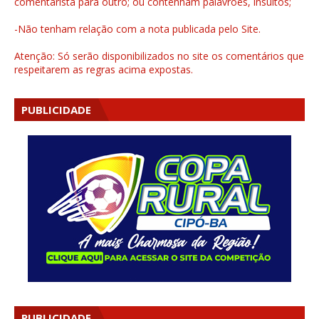
comentarista para outro; ou contenham palavrões, insultos;
-Não tenham relação com a nota publicada pelo Site.
Atenção: Só serão disponibilizados no site os comentários que
respeitarem as regras acima expostas.
PUBLICIDADE
PUBLICIDADE