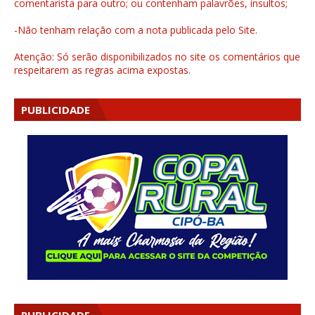
comentarista para outro; ou contenham palavrões, insultos;
-Não tenham relação com a nota publicada pelo Site.
Atenção: Só serão disponibilizados no site os comentários que
respeitarem as regras acima expostas.
PUBLICIDADE