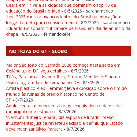
Ceará em 1º: veja as cidades que dominam o top 10 da
educação do Brasil no Ideb
- 8/5/2026
- sarahamerico
Ibed 2025 mostra avanços lentos do Brasil na educação e
longe da meta para o ensino médio
- 8/5/2026
- sarahamerico
Eduardo Bolsonaro ‘critica’ vice de Flávio em dia de anúncio da
chapa
- 8/5/2026
- fernandokeller
NOTÍCIAS DO G1 - GLOBO
Maior São João do Cerrado 2026 começa nesta sexta em
Ceilândia, no DF; veja detalhes
- 8/7/2026
Titãs, Paralamas, Nando Reis, Simone Mendes e Filho do
Piseiro agitam fim de semana no DF
- 8/7/2026
Artista plástico Alex Flemming leva exposição sobre o fim do
mundo às ruínas de prédio histórico no Centro de
SP
- 8/7/2026
Adolescentes denunciam abusos sexuais dentro da escola
municipal onde estudam
- 8/7/2026
'Nenhum dinheiro repara', diz esposa de lutador preso
injustamente; Justiça reverteu decisão e definiu que Estado
deve indenizar Sílvio Pantera
- 8/7/2026