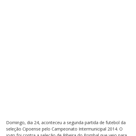
Domingo, dia 24, aconteceu a segunda partida de futebol da
seleção Cipoense pelo Campeonato Intermunicipal 2014. O
jogo foi contra a seleção de Ribeira do Pombal que veio para