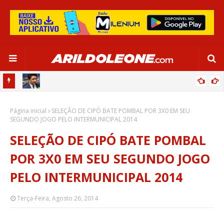
CA EM
EDNALDO RODRIGUES RELEMBRA INÍCIO DE RAFAELLE:
Página inicial
“SATISFAÇÃO MUITO GRANDE”
SELEÇÃO DE CIPÓ BATE POMBAL POR 3X0 EM SEU
SEGUNDO JOGO PELO INTERMUNICIPAL 2014
SELEÇÃO DE CIPÓ BATE POMBAL
POR 3X0 EM SEU SEGUNDO JOGO
PELO INTERMUNICIPAL 2014
Terça-Feira, Agosto 26, 2014