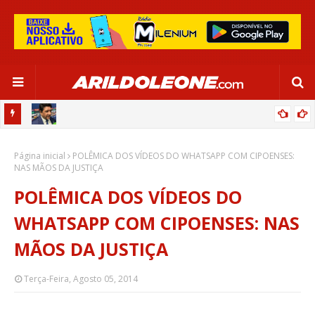
CA EM
EDNALDO RODRIGUES RELEMBRA INÍCIO DE RAFAELLE:
Página inicial
“SATISFAÇÃO MUITO GRANDE”
POLÊMICA DOS VÍDEOS DO WHATSAPP COM CIPOENSES:
NAS MÃOS DA JUSTIÇA
POLÊMICA DOS VÍDEOS DO
WHATSAPP COM CIPOENSES: NAS
MÃOS DA JUSTIÇA
Terça-Feira, Agosto 05, 2014