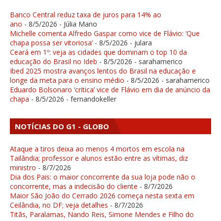
Banco Central reduz taxa de juros para 14% ao
ano
- 8/5/2026
- Júlia Mano
Michelle comenta Alfredo Gaspar como vice de Flávio: ‘Que
chapa possa ser vitoriosa’
- 8/5/2026
- julara
Ceará em 1º: veja as cidades que dominam o top 10 da
educação do Brasil no Ideb
- 8/5/2026
- sarahamerico
Ibed 2025 mostra avanços lentos do Brasil na educação e
longe da meta para o ensino médio
- 8/5/2026
- sarahamerico
Eduardo Bolsonaro ‘critica’ vice de Flávio em dia de anúncio da
chapa
- 8/5/2026
- fernandokeller
NOTÍCIAS DO G1 - GLOBO
Ataque a tiros deixa ao menos 4 mortos em escola na
Tailândia; professor e alunos estão entre as vítimas, diz
ministro
- 8/7/2026
Dia dos Pais: o maior concorrente da sua loja pode não o
concorrente, mas a indecisão do cliente
- 8/7/2026
Maior São João do Cerrado 2026 começa nesta sexta em
Ceilândia, no DF; veja detalhes
- 8/7/2026
Titãs, Paralamas, Nando Reis, Simone Mendes e Filho do