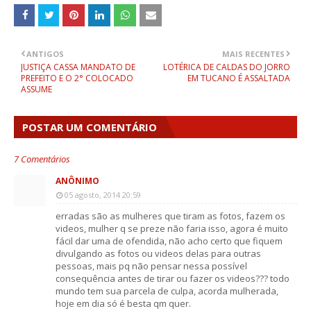
ANTIGOS
MAIS RECENTES
JUSTIÇA CASSA MANDATO DE
LOTÉRICA DE CALDAS DO JORRO
PREFEITO E O 2° COLOCADO
EM TUCANO É ASSALTADA
ASSUME
POSTAR UM COMENTÁRIO
7 Comentários
ANÔNIMO
05 agosto, 2014 20:59
erradas são as mulheres que tiram as fotos, fazem os
videos, mulher q se preze não faria isso, agora é muito
fácil dar uma de ofendida, não acho certo que fiquem
divulgando as fotos ou videos delas para outras
pessoas, mais pq não pensar nessa possível
consequência antes de tirar ou fazer os videos??? todo
mundo tem sua parcela de culpa, acorda mulherada,
hoje em dia só é besta qm quer.