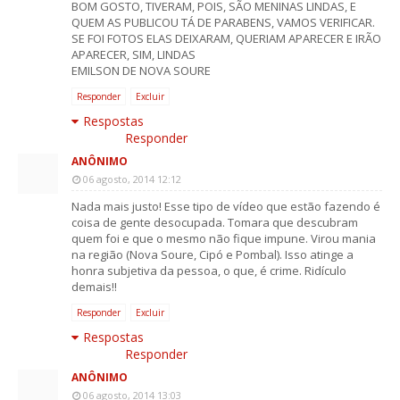
BOM GOSTO, TIVERAM, POIS, SÃO MENINAS LINDAS, E
QUEM AS PUBLICOU TÁ DE PARABENS, VAMOS VERIFICAR.
SE FOI FOTOS ELAS DEIXARAM, QUERIAM APARECER E IRÃO
APARECER, SIM, LINDAS
EMILSON DE NOVA SOURE
Responder
Excluir
Respostas
Responder
ANÔNIMO
06 agosto, 2014 12:12
Nada mais justo! Esse tipo de vídeo que estão fazendo é
coisa de gente desocupada. Tomara que descubram
quem foi e que o mesmo não fique impune. Virou mania
na região (Nova Soure, Cipó e Pombal). Isso atinge a
honra subjetiva da pessoa, o que, é crime. Ridículo
demais!!
Responder
Excluir
Respostas
Responder
ANÔNIMO
06 agosto, 2014 13:03