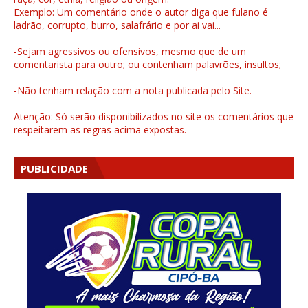
Exemplo: Um comentário onde o autor diga que fulano é
ladrão, corrupto, burro, salafrário e por ai vai...
-Sejam agressivos ou ofensivos, mesmo que de um
comentarista para outro; ou contenham palavrões, insultos;
-Não tenham relação com a nota publicada pelo Site.
Atenção: Só serão disponibilizados no site os comentários que
respeitarem as regras acima expostas.
PUBLICIDADE