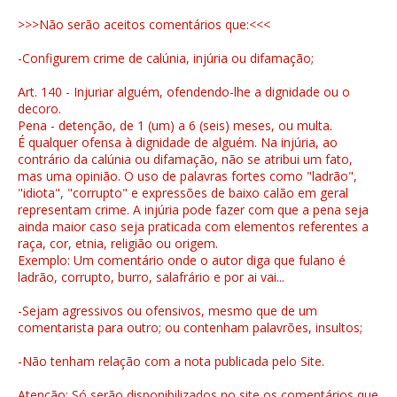
>>>Não serão aceitos comentários que:<<<
-Configurem crime de calúnia, injúria ou difamação;
Art. 140 - Injuriar alguém, ofendendo-lhe a dignidade ou o
decoro.
Pena - detenção, de 1 (um) a 6 (seis) meses, ou multa.
É qualquer ofensa à dignidade de alguém. Na injúria, ao
contrário da calúnia ou difamação, não se atribui um fato,
mas uma opinião. O uso de palavras fortes como "ladrão",
"idiota", "corrupto" e expressões de baixo calão em geral
representam crime. A injúria pode fazer com que a pena seja
ainda maior caso seja praticada com elementos referentes a
raça, cor, etnia, religião ou origem.
Exemplo: Um comentário onde o autor diga que fulano é
ladrão, corrupto, burro, salafrário e por ai vai...
-Sejam agressivos ou ofensivos, mesmo que de um
comentarista para outro; ou contenham palavrões, insultos;
-Não tenham relação com a nota publicada pelo Site.
Atenção: Só serão disponibilizados no site os comentários que