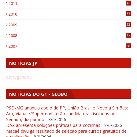
2011
43
1
2010
33
1
2009
23
4
2008
17
1
2007
88
NOTÍCIAS JP
Carregando...
NOTÍCIAS DO G1 - GLOBO
PSD-MG anuncia apoio de PP, União Brasil e Novo a Simões;
Aro, Viana e 'Superman' terão candidaturas isoladas ao
Senado, diz partido
- 8/6/2026
DAX apresenta soluções práticas para cozinhas
- 8/6/2026
Macaé divulga resultado de seleção para cursos gratuitos de
qualificação
- 8/6/2026