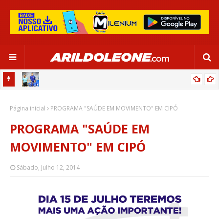
OR:
DE OLHO EM PARIS 2024, SELEÇÃO FEMININA GOLEIA JAMAICA EM
Página inicial
SALVADOR
PROGRAMA "SAÚDE EM MOVIMENTO" EM CIPÓ
PROGRAMA "SAÚDE EM
MOVIMENTO" EM CIPÓ
Sábado, Julho 12, 2014