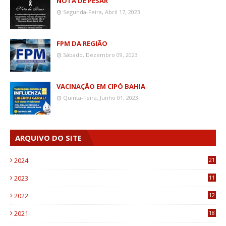
NOTA DE PESAR
Segunda-Feira, Abril 17, 2023
FPM DA REGIÃO
Sábado, Dezembro 09, 2023
VACINAÇÃO EM CIPÓ BAHIA
Quinta-Feira, Junho 01, 2023
ARQUIVO DO SITE
2024
21
2023
11
6
2022
12
0
2021
18
7