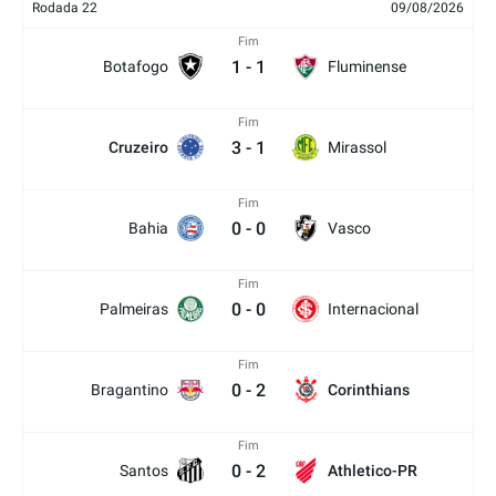
Rodada 22
09/08/2026
Fim
1
-
1
Botafogo
Fluminense
Fim
3
-
1
Cruzeiro
Mirassol
Fim
0
-
0
Bahia
Vasco
Fim
0
-
0
Palmeiras
Internacional
Fim
0
-
2
Bragantino
Corinthians
Fim
0
-
2
Santos
Athletico-PR