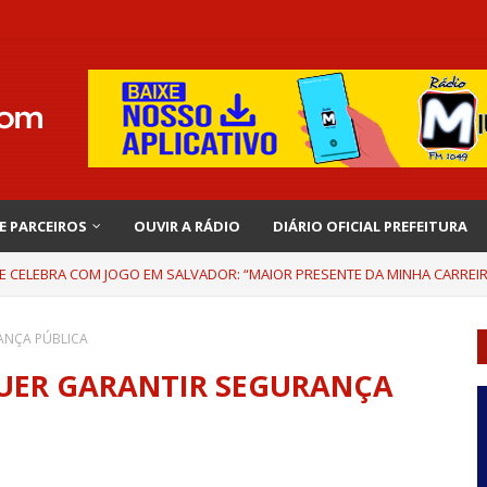
 E PARCEIROS
OUVIR A RÁDIO
DIÁRIO OFICIAL PREFEITURA
 E CELEBRA COM JOGO EM SALVADOR: “MAIOR PRESENTE DA MINHA CARREI
ANÇA PÚBLICA
QUER GARANTIR SEGURANÇA