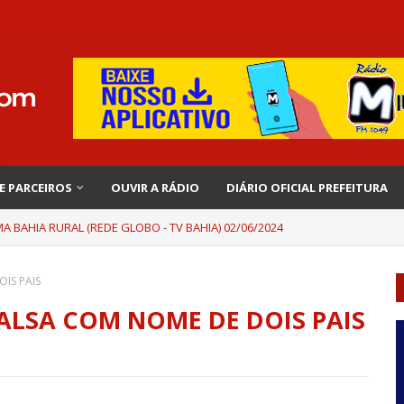
 E PARCEIROS
OUVIR A RÁDIO
DIÁRIO OFICIAL PREFEITURA
 BAHIA RURAL (REDE GLOBO - TV BAHIA) 02/06/2024
IS PAIS
LSA COM NOME DE DOIS PAIS