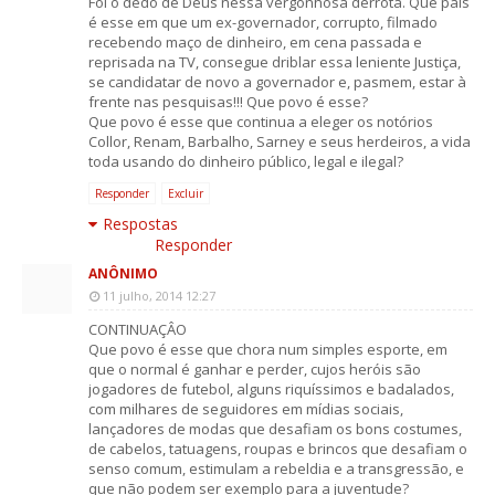
Foi o dedo de Deus nessa vergonhosa derrota. Que país
é esse em que um ex-governador, corrupto, filmado
recebendo maço de dinheiro, em cena passada e
reprisada na TV, consegue driblar essa leniente Justiça,
se candidatar de novo a governador e, pasmem, estar à
frente nas pesquisas!!! Que povo é esse?
Que povo é esse que continua a eleger os notórios
Collor, Renam, Barbalho, Sarney e seus herdeiros, a vida
toda usando do dinheiro público, legal e ilegal?
Responder
Excluir
Respostas
Responder
ANÔNIMO
11 julho, 2014 12:27
CONTINUAÇÂO
Que povo é esse que chora num simples esporte, em
que o normal é ganhar e perder, cujos heróis são
jogadores de futebol, alguns riquíssimos e badalados,
com milhares de seguidores em mídias sociais,
lançadores de modas que desafiam os bons costumes,
de cabelos, tatuagens, roupas e brincos que desafiam o
senso comum, estimulam a rebeldia e a transgressão, e
que não podem ser exemplo para a juventude?