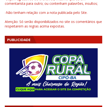
comentarista para outro; ou contenham palavrões, insultos;
-Não tenham relação com a nota publicada pelo Site.
Atenção: Só serão disponibilizados no site os comentários que
respeitarem as regras acima expostas.
PUBLICIDADE