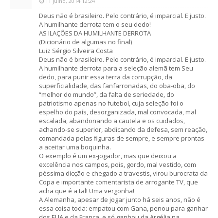
11 julho, 2014 12:24
Deus não é brasileiro. Pelo contrário, é imparcial. E justo.
A humilhante derrota tem o seu dedo!
AS ILAÇÕES DA HUMILHANTE DERROTA
(Dicionário de algumas no final)
Luiz Sérgio Silveira Costa
Deus não é brasileiro. Pelo contrário, é imparcial. E justo.
A humilhante derrota para a seleção alemã tem Seu
dedo, para punir essa terra da corrupção, da
superficialidade, das fanfarronadas, do oba-oba, do
“melhor do mundo”, da falta de seriedade, do
patriotismo apenas no futebol, cuja seleção foi o
espelho do país, desorganizada, mal convocada, mal
escalada, abandonando a cautela e os cuidados,
achando-se superior, abdicando da defesa, sem reação,
comandada pelas figuras de sempre, e sempre prontas
a aceitar uma boquinha.
O exemplo é um ex-jogador, mas que deixou a
excelência nos campos, pois, gordo, mal vestido, com
péssima dicção e chegado a travestis, virou burocrata da
Copa e importante comentarista de arrogante TV, que
acha que é a tal! Uma vergonha!
A Alemanha, apesar de jogar junto há seis anos, não é
essa coisa toda: empatou com Gana, penou para ganhar
dos EUA e da França, e só ganhou da Argélia na