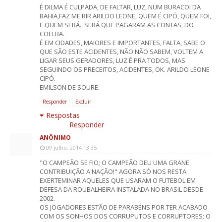
É DILMA É CULPADA, DE FALTAR, LUZ, NUM BURACOI DA
BAHIA,FAZ ME RIR ARILDO LEONE, QUEM É CIPÓ, QUEM FOI,
E QUEM SERÁ., SERÁ QUE PAGARAM AS CONTAS, DO
COELBA.
É EM CIDADES, MAIORES E IMPORTANTES, FALTA, SABE O
QUE SÃO ESTE ACIDENTES, NÃO NÃO SABEM, VOLTEM A
LIGAR SEUS GERADORES, LUZ É PRA TODOS, MAS
SEGUINDO OS PRECEITOS, ACIDENTES, OK. ARILDO LEONE
CIPÓ.
EMILSON DE SOURE.
Responder
Excluir
Respostas
Responder
ANÔNIMO
09 julho, 2014 13:35
"O CAMPEÂO SE FIO; O CAMPEÃO DEU UMA GRANE
CONTRIBUIÇÃO A NAÇÃO!" AGORA SÓ NOS RESTA
EXERTEMINAR AQUELES QUE USARAM O FUTEBOL EM
DEFESA DA ROUBALHEIRA INSTALADA NO BRASIL DESDE
2002.
OS JOGADORES ESTÃO DE PARABÉNS POR TER ACABADO
COM OS SONHOS DOS CORRUPUTOS E CORRUPTORES; O