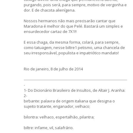
purgando, pois será, para sempre, motivo de vergonha e
dor. E de chacota alienígena.
Nossos hermanos não mais precisarão cantar que
Maradona é melhor do que Pelé. Bastará um simples e
ensurdecedor cartaz de 7X1!!
E essa chaga, da mesma forma, colará, para sempre,
como tatuagem, nesse biltre1 petismo, uma chancela de
seu irresponsável, populista e impatriótico mandato!
Rio de janeiro, 8 de julho de 2014
---------------------------------------------------------------------------------------
-
1- Do Dicionário Brasileiro de Insultos, de Altair J. Aranha:
2-
birbante: palavra de origem italiana que designa o
sujeito tratante, enganador, velhaco;
bilontra: velhaco, espertalhão, pilantra;
biltre: infame, vil, salafrário.