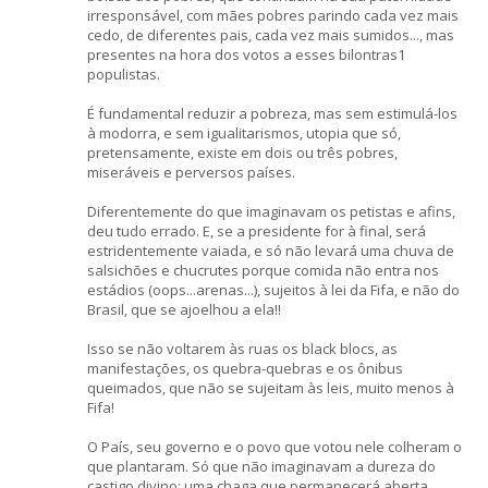
irresponsável, com mães pobres parindo cada vez mais
cedo, de diferentes pais, cada vez mais sumidos..., mas
presentes na hora dos votos a esses bilontras1
populistas.
É fundamental reduzir a pobreza, mas sem estimulá-los
à modorra, e sem igualitarismos, utopia que só,
pretensamente, existe em dois ou três pobres,
miseráveis e perversos países.
Diferentemente do que imaginavam os petistas e afins,
deu tudo errado. E, se a presidente for à final, será
estridentemente vaiada, e só não levará uma chuva de
salsichões e chucrutes porque comida não entra nos
estádios (oops...arenas...), sujeitos à lei da Fifa, e não do
Brasil, que se ajoelhou a ela!!
Isso se não voltarem às ruas os black blocs, as
manifestações, os quebra-quebras e os ônibus
queimados, que não se sujeitam às leis, muito menos à
Fifa!
O País, seu governo e o povo que votou nele colheram o
que plantaram. Só que não imaginavam a dureza do
castigo divino: uma chaga que permanecerá aberta,