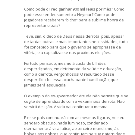
Como pode o Fred ganhar 900 mil reais por mês? Como
pode esse endeusamento a Neymar? Como pode
jogadores receberem “bicho” para a sublime honra de
representar o país?
Teve, sim, o dedo de Deus nessa derrota, pois, apesar
de tantas outras e mais importantes necessidades, tudo
foi concebido para que o governo se apropriasse da
vitória, e a capitalizasse nas próximas eleições.
Foi tudo pensado, mesmo à custa de bilhões
desperdiçados, em detrimento da saúde e educação,
como a derrota, vergonhosos! O resultado desse
desperdício foi essa acachapante humilhação, que
jamais será esquecida!
O exemplo do ex-governador Arruda não permite que se
cogite de aprendizado com a vexaminosa derrota. Não
servirá de lição. A vida vai continuar a mesma.
E esse país continuará com as mesmas figuras, no seu
sendero obscuro, nada luminoso, condenado
eternamente à vira-latice, ao terceiro-mundismo, às
bolsas aos pobres, que continuam na sua paternidade