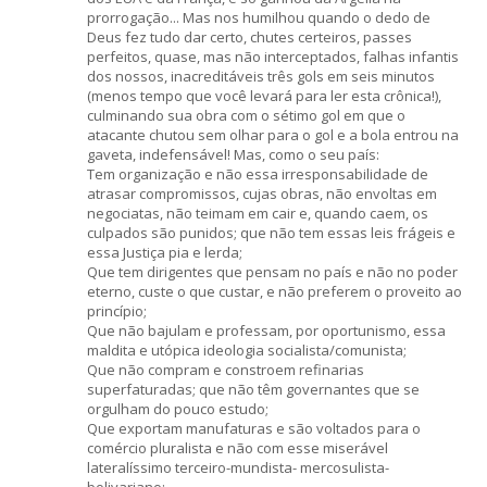
prorrogação... Mas nos humilhou quando o dedo de
Deus fez tudo dar certo, chutes certeiros, passes
perfeitos, quase, mas não interceptados, falhas infantis
dos nossos, inacreditáveis três gols em seis minutos
(menos tempo que você levará para ler esta crônica!),
culminando sua obra com o sétimo gol em que o
atacante chutou sem olhar para o gol e a bola entrou na
gaveta, indefensável! Mas, como o seu país:
Tem organização e não essa irresponsabilidade de
atrasar compromissos, cujas obras, não envoltas em
negociatas, não teimam em cair e, quando caem, os
culpados são punidos; que não tem essas leis frágeis e
essa Justiça pia e lerda;
Que tem dirigentes que pensam no país e não no poder
eterno, custe o que custar, e não preferem o proveito ao
princípio;
Que não bajulam e professam, por oportunismo, essa
maldita e utópica ideologia socialista/comunista;
Que não compram e constroem refinarias
superfaturadas; que não têm governantes que se
orgulham do pouco estudo;
Que exportam manufaturas e são voltados para o
comércio pluralista e não com esse miserável
lateralíssimo terceiro-mundista- mercosulista-