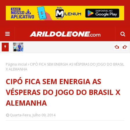
OR:
DE OLHO EM PARIS 2024, SELEÇÃO FEMININA GOLEIA JAMAICA EM
Página inicial
SALVADOR
CIPÓ FICA SEM ENERGIA AS VÉSPERAS DO JOGO DO BRASIL
X ALEMANHA
CIPÓ FICA SEM ENERGIA AS
VÉSPERAS DO JOGO DO BRASIL X
ALEMANHA
Quarta-Feira, Julho 09, 2014