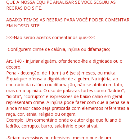
QUE A NOSSA EQUIPE ANALISAR SE VOCÊ SEGUIU AS
REGRAS DO SITE.
ABAIXO TEMOS AS REGRAS PARA VOCÊ PODER COMENTAR
EM NOSSO SITE:
>>>Não serão aceitos comentários que:<<<
-Configurem crime de calúnia, injúria ou difamação;
Art. 140 - Injuriar alguém, ofendendo-lhe a dignidade ou o
decoro.
Pena - detenção, de 1 (um) a 6 (seis) meses, ou multa.
É qualquer ofensa à dignidade de alguém. Na injúria, ao
contrário da calúnia ou difamação, não se atribui um fato,
mas uma opinião. O uso de palavras fortes como "ladrão",
"idiota", "corrupto" e expressões de baixo calão em geral
representam crime. A injúria pode fazer com que a pena seja
ainda maior caso seja praticada com elementos referentes a
raça, cor, etnia, religião ou origem.
Exemplo: Um comentário onde o autor diga que fulano é
ladrão, corrupto, burro, salafrário e por ai vai...
-Sejam agressivos ou ofensivos, mesmo que de um