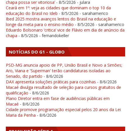
chapa possa ser vitoriosa’
- 8/5/2026
- julara
Ceará em 1º: veja as cidades que dominam o top 10 da
educação do Brasil no Ideb
- 8/5/2026
- sarahamerico
Ibed 2025 mostra avanços lentos do Brasil na educação e
longe da meta para o ensino médio
- 8/5/2026
- sarahamerico
Eduardo Bolsonaro ‘critica’ vice de Flávio em dia de anúncio da
chapa
- 8/5/2026
- fernandokeller
NOTÍCIAS DO G1 - GLOBO
PSD-MG anuncia apoio de PP, União Brasil e Novo a Simões;
Aro, Viana e 'Superman' terão candidaturas isoladas ao
Senado, diz partido
- 8/6/2026
DAX apresenta soluções práticas para cozinhas
- 8/6/2026
Macaé divulga resultado de seleção para cursos gratuitos de
qualificação
- 8/6/2026
Plano Diretor entra em fase de audiências públicas em
Macaé
- 8/6/2026
Cidade promove programação especial pelos 20 anos da Lei
Maria da Penha
- 8/6/2026