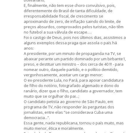
bolivariano;
E, finalmente, não tem esse choro convulsivo, pois,
diferentemente do Brasil de tanta dificuldade, de
irresponsabilidade fiscal, de crescimento se
aproximando de zero, de inflação saindo do limite, de
preços absurdos, comprovados pelos turistas, não têm
no futebol a sua válvula de escape.....
Foi o castigo de Deus, pois nos últimos dias, assistimos a
alguns exemplos dessa praga que assola o país há
anos:
A presidente, por um minuto de propaganda na TV, se
abaixar perante um partido dominado por um birbante1,
preso, e destituir um ministro – dos cerca de 40 !!! - para
nomear outro, daquele partido, e o político demitido,
vergonhosamente, aceitar um cargo menor;
O ex-presidente Lula, no Pará, para apoiar candidatura
de filho do notório, fotografado algemado e dono do
ranário, dizer que o filho, candidato a governador, tem
muito que se orgulhar do pai...;
O candidato petista ao governo de São Paulo, em
programa de TV, não responder às perguntas dos
jornalistas, entre elas “se considerava Cuba uma
democracia...”.
Essa gente, nada republicana, tornou o país muito, mas
muito menor, ética e moralmente.