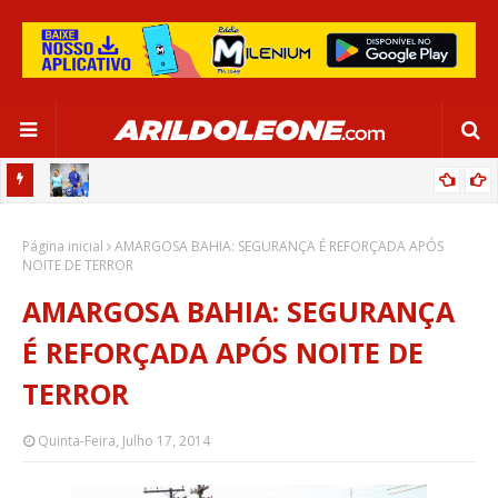
OR:
DE OLHO EM PARIS 2024, SELEÇÃO FEMININA GOLEIA JAMAICA EM
Página inicial
SALVADOR
AMARGOSA BAHIA: SEGURANÇA É REFORÇADA APÓS
NOITE DE TERROR
AMARGOSA BAHIA: SEGURANÇA
É REFORÇADA APÓS NOITE DE
TERROR
Quinta-Feira, Julho 17, 2014