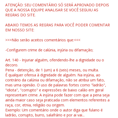
ATENÇÃO: SEU COMENTÁRIO SÓ SERÁ APROVADO DEPOIS
QUE A NOSSA EQUIPE ANALISAR SE VOCÊ SEGUIU AS
REGRAS DO SITE.
ABAIXO TEMOS AS REGRAS PARA VOCÊ PODER COMENTAR
EM NOSSO SITE:
>>>Não serão aceitos comentários que:<<<
-Configurem crime de calúnia, injúria ou difamação;
Art. 140 - Injuriar alguém, ofendendo-lhe a dignidade ou o
decoro.
Pena - detenção, de 1 (um) a 6 (seis) meses, ou multa.
É qualquer ofensa à dignidade de alguém. Na injúria, ao
contrário da calúnia ou difamação, não se atribui um fato,
mas uma opinião. O uso de palavras fortes como "ladrão",
"idiota", "corrupto" e expressões de baixo calão em geral
representam crime. A injúria pode fazer com que a pena seja
ainda maior caso seja praticada com elementos referentes a
raça, cor, etnia, religião ou origem.
Exemplo: Um comentário onde o autor diga que fulano é
ladrão, corrupto, burro, salafrário e por ai vai...