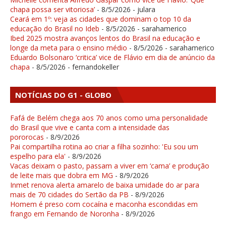
chapa possa ser vitoriosa’
- 8/5/2026
- julara
Ceará em 1º: veja as cidades que dominam o top 10 da
educação do Brasil no Ideb
- 8/5/2026
- sarahamerico
Ibed 2025 mostra avanços lentos do Brasil na educação e
longe da meta para o ensino médio
- 8/5/2026
- sarahamerico
Eduardo Bolsonaro ‘critica’ vice de Flávio em dia de anúncio da
chapa
- 8/5/2026
- fernandokeller
NOTÍCIAS DO G1 - GLOBO
Fafá de Belém chega aos 70 anos como uma personalidade
do Brasil que vive e canta com a intensidade das
pororocas
- 8/9/2026
Pai compartilha rotina ao criar a filha sozinho: 'Eu sou um
espelho para ela'
- 8/9/2026
Vacas deixam o pasto, passam a viver em ‘cama’ e produção
de leite mais que dobra em MG
- 8/9/2026
Inmet renova alerta amarelo de baixa umidade do ar para
mais de 70 cidades do Sertão da PB
- 8/9/2026
Homem é preso com cocaína e maconha escondidas em
frango em Fernando de Noronha
- 8/9/2026