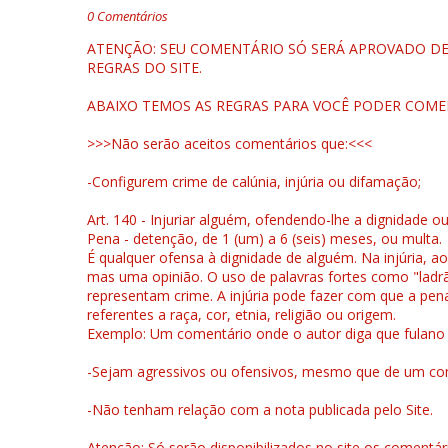
0 Comentários
ATENÇÃO: SEU COMENTÁRIO SÓ SERÁ APROVADO DEP
REGRAS DO SITE.
ABAIXO TEMOS AS REGRAS PARA VOCÊ PODER COME
>>>Não serão aceitos comentários que:<<<
-Configurem crime de calúnia, injúria ou difamação;
Art. 140 - Injuriar alguém, ofendendo-lhe a dignidade o
Pena - detenção, de 1 (um) a 6 (seis) meses, ou multa.
É qualquer ofensa à dignidade de alguém. Na injúria, ao
mas uma opinião. O uso de palavras fortes como "ladrão
representam crime. A injúria pode fazer com que a pen
referentes a raça, cor, etnia, religião ou origem.
Exemplo: Um comentário onde o autor diga que fulano é la
-Sejam agressivos ou ofensivos, mesmo que de um come
-Não tenham relação com a nota publicada pelo Site.
Atenção: Só serão disponibilizados no site os comentá