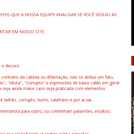
OIS QUE A NOSSA EQUIPE ANALISAR SE VOCÊ SEGUIU AS
NTAR EM NOSSO SITE:
u o decoro.
 contrário da calúnia ou difamação, não se atribui um fato,
", "idiota", "corrupto" e expressões de baixo calão em geral
a seja ainda maior caso seja praticada com elementos
drão, corrupto, burro, salafrário e por ai vai...
ntarista para outro; ou contenham palavrões, insultos;
rios que respeitarem as regras acima expostas.