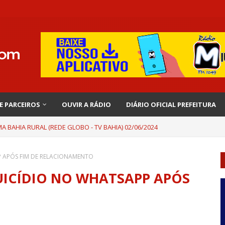
 E PARCEIROS
OUVIR A RÁDIO
DIÁRIO OFICIAL PREFEITURA
 BAHIA RURAL (REDE GLOBO - TV BAHIA) 02/06/2024
 APÓS FIM DE RELACIONAMENTO
UICÍDIO NO WHATSAPP APÓS