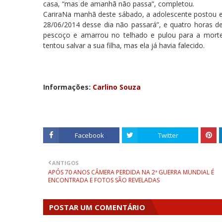
casa, “mas de amanhã não passa”, completou.
CariraNa manhã deste sábado, a adolescente postou e
28/06/2014 desse dia não passará”, e quatro horas d
pescoço e amarrou no telhado e pulou para a mort
tentou salvar a sua filha, mas ela já havia falecido.
Informações:
Carlino Souza
Facebook
Twitter
ANTIGOS
APÓS 70 ANOS CÂMERA PERDIDA NA 2ª GUERRA MUNDIAL É
ENCONTRADA E FOTOS SÃO REVELADAS
POSTAR UM COMENTÁRIO