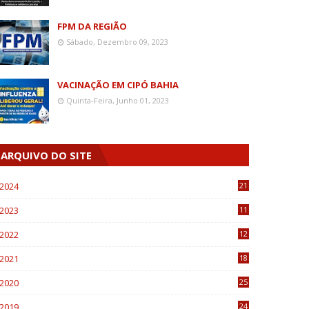
FPM DA REGIÃO
Sábado, Dezembro 09, 2023
VACINAÇÃO EM CIPÓ BAHIA
Quinta-Feira, Junho 01, 2023
ARQUIVO DO SITE
2024
21
2023
11
6
2022
12
0
2021
18
7
2020
25
0
2019
24