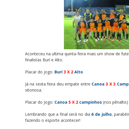
Aconteceu na ultima quinta-feira mais um show de futeb
finalistas Burí e Alto.
Placar do jogo:
Burí
3 X 2
Alto
Já na sexta feira deu empate entre
Canoa
3 X 3
Camp
vitoriosa.
Placar do Jogo:
Canoa
5 X 2
campinhos
(nos pênaltis)
Lembrando que a final será no dia
6 de julho
, parabén
fazendo o esporte acontecer!