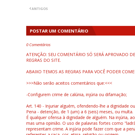
ANTIGOS
POSTAR UM COMENTÁRIO
0 Comentários
ATENÇÃO: SEU COMENTÁRIO SÓ SERÁ APROVADO DEP
REGRAS DO SITE.
ABAIXO TEMOS AS REGRAS PARA VOCÊ PODER COME
>>>Não serão aceitos comentários que:<<<
-Configurem crime de calúnia, injúria ou difamação;
Art. 140 - Injuriar alguém, ofendendo-lhe a dignidade o
Pena - detenção, de 1 (um) a 6 (seis) meses, ou multa.
É qualquer ofensa à dignidade de alguém. Na injúria, ao
mas uma opinião. O uso de palavras fortes como "ladrão
representam crime. A injúria pode fazer com que a pen
referentes a raça, cor, etnia, religião ou origem.