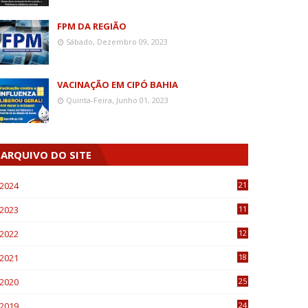
FPM DA REGIÃO
Sábado, Dezembro 09, 2023
VACINAÇÃO EM CIPÓ BAHIA
Quinta-Feira, Junho 01, 2023
ARQUIVO DO SITE
2024
21
2023
11
6
2022
12
0
2021
18
7
2020
25
0
2019
24