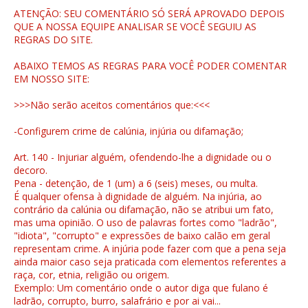
ATENÇÃO: SEU COMENTÁRIO SÓ SERÁ APROVADO DEPOIS
QUE A NOSSA EQUIPE ANALISAR SE VOCÊ SEGUIU AS
REGRAS DO SITE.
ABAIXO TEMOS AS REGRAS PARA VOCÊ PODER COMENTAR
EM NOSSO SITE:
>>>Não serão aceitos comentários que:<<<
-Configurem crime de calúnia, injúria ou difamação;
Art. 140 - Injuriar alguém, ofendendo-lhe a dignidade ou o
decoro.
Pena - detenção, de 1 (um) a 6 (seis) meses, ou multa.
É qualquer ofensa à dignidade de alguém. Na injúria, ao
contrário da calúnia ou difamação, não se atribui um fato,
mas uma opinião. O uso de palavras fortes como "ladrão",
"idiota", "corrupto" e expressões de baixo calão em geral
representam crime. A injúria pode fazer com que a pena seja
ainda maior caso seja praticada com elementos referentes a
raça, cor, etnia, religião ou origem.
Exemplo: Um comentário onde o autor diga que fulano é
ladrão, corrupto, burro, salafrário e por ai vai...